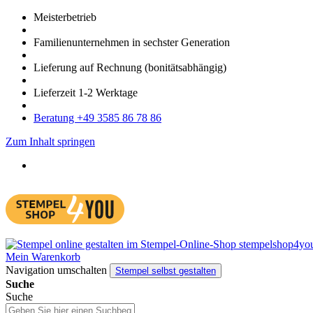
Meister­betrieb
Familien­unter­nehmen in sechster Gene­ration
Lieferung auf Rech­nung
(bonitätsabhängig)
Liefer­zeit
1-2
Werk­tage
Bera­tung +49 3585 86 78 86
Zum Inhalt springen
Mein Warenkorb
Navigation umschalten
Stempel selbst gestalten
Suche
Suche