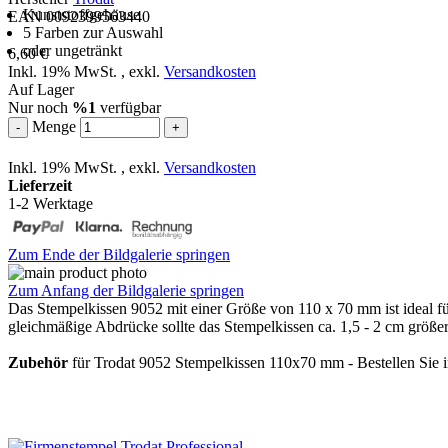
Kunststoffgehäuse
EAN 0092399563440
5 Farben zur Auswahl
oder ungetränkt
6,60 €
Inkl. 19% MwSt.
,
exkl.
Versandkosten
Auf Lager
Nur noch
%1
verfügbar
Menge
-
+
Inkl. 19% MwSt.
,
exkl.
Versandkosten
Lieferzeit
1-2 Werktage
Zum Ende der Bildgalerie springen
Zum Anfang der Bildgalerie springen
Das Stempelkissen 9052 mit einer Größe von 110 x 70 mm ist ideal fü
gleichmäßige Abdrücke sollte das Stempelkissen ca. 1,5 - 2 cm größer
Zubehör
für Trodat 9052 Stempelkissen 110x70 mm - Bestellen Sie i