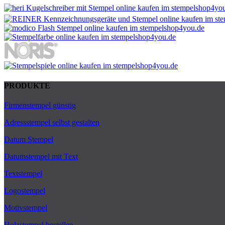
PRODUKTE
Firmenstempel günstig
Adressstempel selbst gestalten
Datum Stempel
Datumstempel mit Text
Textstempel
Logostempel
Motivstempel
Holzstempel bestellen