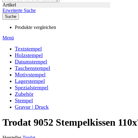
Artikel
Erweiterte Suche
Suche
Produkte vergleichen
Menü
Textstempel
Holzstempel
Datumstempel
Taschenstempel
Motivstempel
Lagerstempel
Spezialstempel
Zubehör
Stempel
Gravur | Druck
Trodat 9052 Stempelkissen 110
Hersteller
Trodat