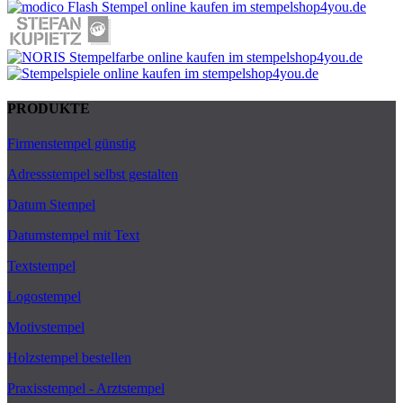
PRODUKTE
Firmenstempel günstig
Adressstempel selbst gestalten
Datum Stempel
Datumstempel mit Text
Textstempel
Logostempel
Motivstempel
Holzstempel bestellen
Praxisstempel - Arztstempel