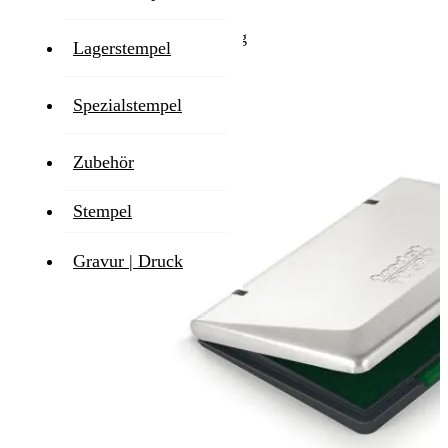
Lieferzeit
1-2 Werktage
Lagerstempel
Zum Ende der Bildgalerie springen
Spezialstempel
Zubehör
Stempel
Gravur | Druck