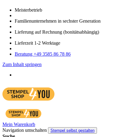
Meister­betrieb
Familien­unter­nehmen in sechster Gene­ration
Lieferung auf Rech­nung
(bonitätsabhängig)
Liefer­zeit
1-2
Werk­tage
Bera­tung +49 3585 86 78 86
Zum Inhalt springen
Mein Warenkorb
Navigation umschalten
Stempel selbst gestalten
Suche