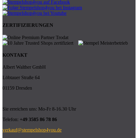
ZERTIFIZIERUNGEN
KONTAKT
Albert Walther GmbH
Löbtauer Straße 64
01159 Dresden
Sie erreichen uns: Mo-Fr 8-16.30 Uhr
Telefon:
+49 3585 86 78 86
verkauf@stempelshop4you.de