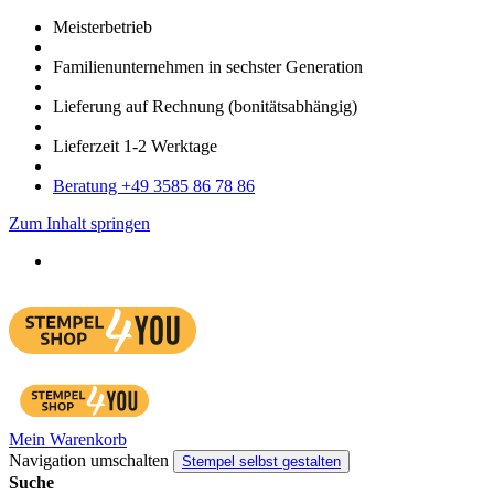
Meister­betrieb
Familien­unter­nehmen in sechster Gene­ration
Lieferung auf Rech­nung
(bonitätsabhängig)
Liefer­zeit
1-2
Werk­tage
Bera­tung +49 3585 86 78 86
Zum Inhalt springen
Mein Warenkorb
Navigation umschalten
Stempel selbst gestalten
Suche