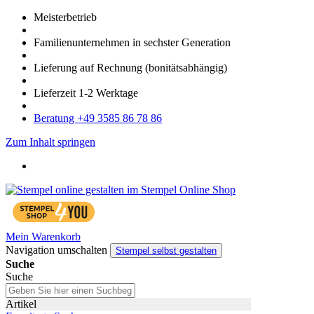
Meister­betrieb
Familien­unter­nehmen in sechster Gene­ration
Lieferung auf Rech­nung
(bonitätsabhängig)
Liefer­zeit
1-2
Werk­tage
Bera­tung +49 3585 86 78 86
Zum Inhalt springen
Mein Warenkorb
Navigation umschalten
Stempel selbst gestalten
Suche
Suche
Artikel