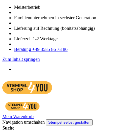
Meister­betrieb
Familien­unter­nehmen in sechster Gene­ration
Lieferung auf Rech­nung
(bonitätsabhängig)
Liefer­zeit
1-2
Werk­tage
Bera­tung +49 3585 86 78 86
Zum Inhalt springen
Mein Warenkorb
Navigation umschalten
Stempel selbst gestalten
Suche