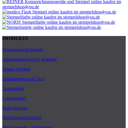
PRODUKTE
Firmenstempel günstig
Adressstempel selbst gestalten
Datum Stempel
Datumstempel mit Text
Textstempel
Logostempel
Motivstempel
Holzstempel bestellen
Praxisstempel - Arztstempel