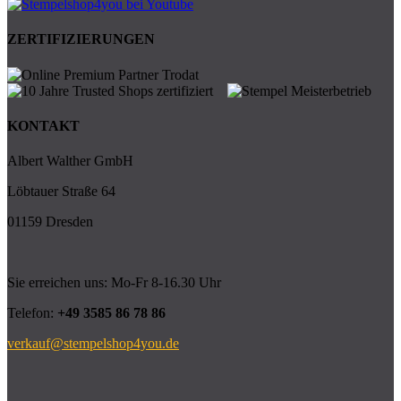
ZERTIFIZIERUNGEN
KONTAKT
Albert Walther GmbH
Löbtauer Straße 64
01159 Dresden
Sie erreichen uns: Mo-Fr 8-16.30 Uhr
Telefon:
+49 3585 86 78 86
verkauf@stempelshop4you.de