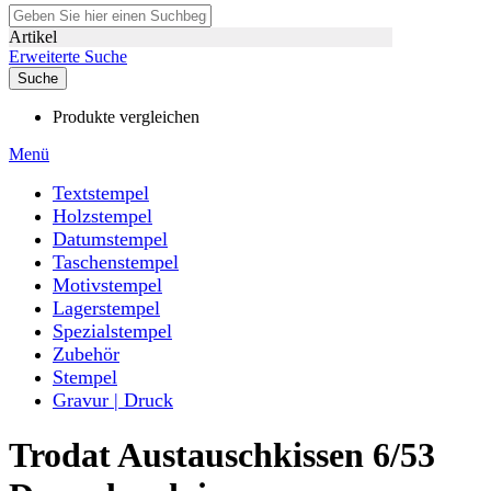
Artikel
Erweiterte Suche
Suche
Produkte vergleichen
Menü
Textstempel
Holzstempel
Datumstempel
Taschenstempel
Motivstempel
Lagerstempel
Spezialstempel
Zubehör
Stempel
Gravur | Druck
Trodat Austauschkissen 6/53