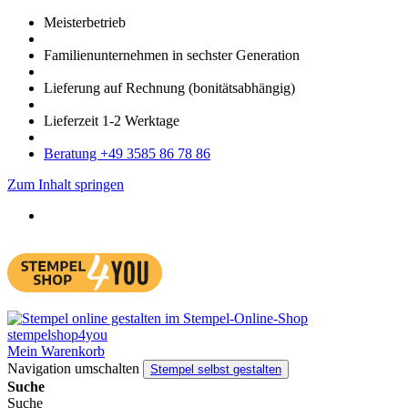
Meister­betrieb
Familien­unter­nehmen in sechster Gene­ration
Lieferung auf Rech­nung
(bonitätsabhängig)
Liefer­zeit
1-2
Werk­tage
Bera­tung +49 3585 86 78 86
Zum Inhalt springen
Mein Warenkorb
Navigation umschalten
Stempel selbst gestalten
Suche
Suche