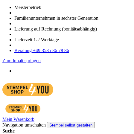
Meister­betrieb
Familien­unter­nehmen in sechster Gene­ration
Lieferung auf Rech­nung
(bonitätsabhängig)
Liefer­zeit
1-2
Werk­tage
Bera­tung +49 3585 86 78 86
Zum Inhalt springen
Mein Warenkorb
Navigation umschalten
Stempel selbst gestalten
Suche