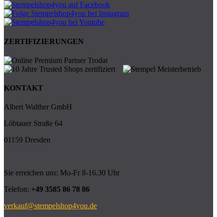
ZERTIFIZIERUNGEN
KONTAKT
Albert Walther GmbH
Löbtauer Straße 64
01159 Dresden
Sie erreichen uns: Mo-Fr 8-16.30 Uhr
Telefon:
+49 3585 86 78 86
verkauf@stempelshop4you.de