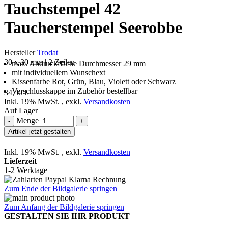
Tauchstempel 42
Taucherstempel Seerobbe
Hersteller
Trodat
30 x 30 mm | 2 Zeilen
max. Abdruckfläche Durchmesser 29 mm
mit individuellem Wunschext
Kissenfarbe Rot, Grün, Blau, Violett oder Schwarz
Verschlusskappe im Zubehör bestellbar
34,50 €
Inkl. 19% MwSt.
,
exkl.
Versandkosten
Auf Lager
Menge
-
+
Artikel jetzt gestalten
Inkl. 19% MwSt.
,
exkl.
Versandkosten
Lieferzeit
1-2 Werktage
Zum Ende der Bildgalerie springen
Zum Anfang der Bildgalerie springen
GESTALTEN SIE IHR PRODUKT