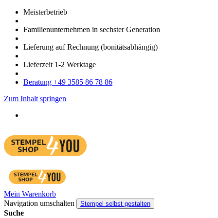
Meister­betrieb
Familien­unter­nehmen in sechster Gene­ration
Lieferung auf Rech­nung
(bonitätsabhängig)
Liefer­zeit
1-2
Werk­tage
Bera­tung +49 3585 86 78 86
Zum Inhalt springen
Mein Warenkorb
Navigation umschalten
Stempel selbst gestalten
Suche