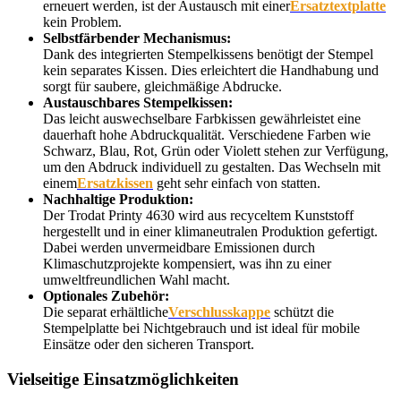
erneuert werden, ist der Austausch mit einer
Ersatztextplatte
kein Problem.
Selbstfärbender Mechanismus:
Dank des integrierten Stempelkissens benötigt der Stempel
kein separates Kissen. Dies erleichtert die Handhabung und
sorgt für saubere, gleichmäßige Abdrucke.
Austauschbares Stempelkissen:
Das leicht auswechselbare Farbkissen gewährleistet eine
dauerhaft hohe Abdruckqualität. Verschiedene Farben wie
Schwarz, Blau, Rot, Grün oder Violett stehen zur Verfügung,
um den Abdruck individuell zu gestalten. Das Wechseln mit
einem
Ersatzkissen
geht sehr einfach von statten.
Nachhaltige Produktion:
Der Trodat Printy 4630 wird aus recyceltem Kunststoff
hergestellt und in einer klimaneutralen Produktion gefertigt.
Dabei werden unvermeidbare Emissionen durch
Klimaschutzprojekte kompensiert, was ihn zu einer
umweltfreundlichen Wahl macht.
Optionales Zubehör:
Die separat erhältliche
Verschlusskappe
schützt die
Stempelplatte bei Nichtgebrauch und ist ideal für mobile
Einsätze oder den sicheren Transport.
Vielseitige Einsatzmöglichkeiten