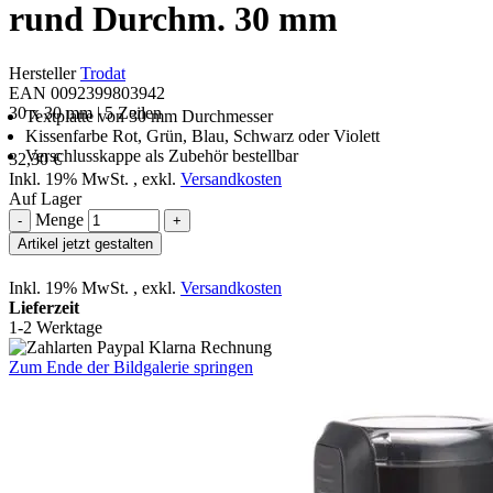
rund Durchm. 30 mm
Hersteller
Trodat
EAN 0092399803942
30 x 30 mm | 5 Zeilen
Textplatte von 30 mm Durchmesser
Kissenfarbe Rot, Grün, Blau, Schwarz oder Violett
Verschlusskappe als Zubehör bestellbar
32,30 €
Inkl. 19% MwSt.
,
exkl.
Versandkosten
Auf Lager
Menge
-
+
Artikel jetzt gestalten
Inkl. 19% MwSt.
,
exkl.
Versandkosten
Lieferzeit
1-2 Werktage
Zum Ende der Bildgalerie springen