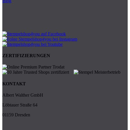
Blog
ZERTIFIZIERUNGEN
KONTAKT
Albert Walther GmbH
Löbtauer Straße 64
01159 Dresden