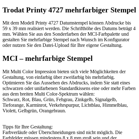
Trodat Printy 4727 mehrfarbiger Stempel
Mit dem Modell Printy 4727 Datumstempel können Abdrucke bis
59 x 39 mm realisiert werden. Die Schrifthöhe des Datums beträgt 4
mm. Wählen Sie aus den Sonderfarben der MCI-Farbpalette und
gestalten Sie mehrfarbige Stempel nach Wunsch im Konfigurator
oder nutzen Sie den Datei-Upload für Ihre eigene Gestaltung.
MCI – mehrfarbige Stempel
Mit Multi Color Impression bieten sich viele Möglichkeiten der
Gestaltung, von einfarbig über zweifarbig bis mehrfarbig.
Optimieren Sie das Aussehen des Abdrucks, indem Sie statt eines
schwarzen oder unifarbenen Standardkissens eine oder mehr Farben
aus dem breiten Multi Color-Spektrum wählen:
Schwarz, Rot, Blau, Grün, Fehgrau, Zinkgelb, Signalgelb,
Tieforange, Karminrot, Verkehrspurpur, Lichtblau, Himmelblau,
Violett, Gelbgrün, Orangebraun.
Tipps für Ihre Gestaltung:
Farbverläufe oder Überschneidungen sind nicht möglich. Die
Farbfelder müssen mindestens 8 x 8 mm groß sein und der