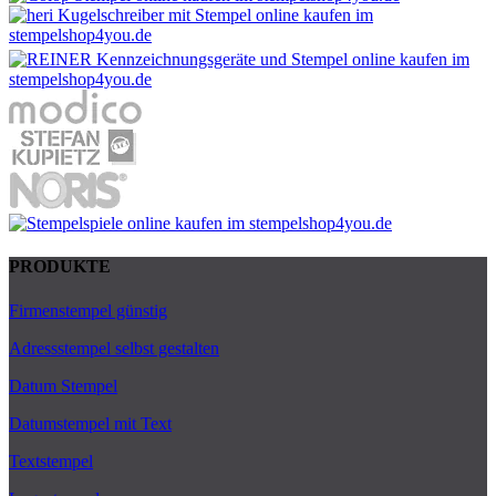
PRODUKTE
Firmenstempel günstig
Adressstempel selbst gestalten
Datum Stempel
Datumstempel mit Text
Textstempel