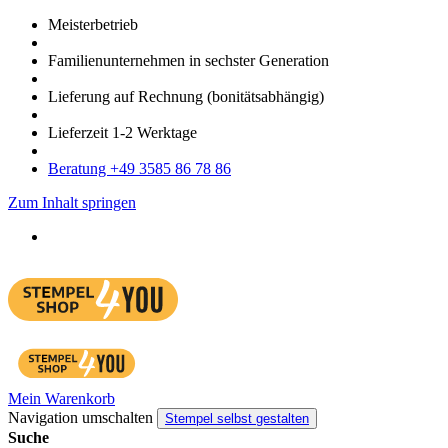
Meister­betrieb
Familien­unter­nehmen in sechster Gene­ration
Lieferung auf Rech­nung
(bonitätsabhängig)
Liefer­zeit
1-2
Werk­tage
Bera­tung +49 3585 86 78 86
Zum Inhalt springen
Mein Warenkorb
Navigation umschalten
Stempel selbst gestalten
Suche