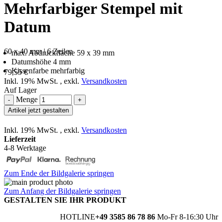
Mehrfarbiger Stempel mit
Datum
60 x 40 mm | 6 Zeilen
max. Abdruckfläche 59 x 39 mm
Datumshöhe 4 mm
Kissenfarbe mehrfarbig
79,55 €
Inkl. 19% MwSt.
,
exkl.
Versandkosten
Auf Lager
Menge
-
+
Artikel jetzt gestalten
Inkl. 19% MwSt.
,
exkl.
Versandkosten
Lieferzeit
4-8 Werktage
Zum Ende der Bildgalerie springen
Zum Anfang der Bildgalerie springen
GESTALTEN SIE IHR PRODUKT
HOTLINE
+49 3585 86 78 86
Mo-Fr 8-16:30 Uhr