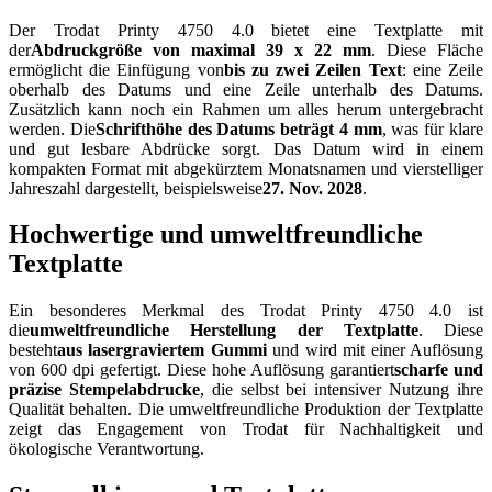
Der Trodat Printy 4750 4.0 bietet eine Textplatte mit
der
Abdruckgröße von maximal 39 x 22 mm
. Diese Fläche
ermöglicht die Einfügung von
bis zu zwei Zeilen Text
: eine Zeile
oberhalb des Datums und eine Zeile unterhalb des Datums.
Zusätzlich kann noch ein Rahmen um alles herum untergebracht
werden. Die
Schrifthöhe des Datums beträgt 4 mm
, was für klare
und gut lesbare Abdrücke sorgt. Das Datum wird in einem
kompakten Format mit abgekürztem Monatsnamen und vierstelliger
Jahreszahl dargestellt, beispielsweise
27. Nov. 2028
.
Hochwertige und umweltfreundliche
Textplatte
Ein besonderes Merkmal des Trodat Printy 4750 4.0 ist
die
umweltfreundliche Herstellung der Textplatte
. Diese
besteht
aus lasergraviertem Gummi
und wird mit einer Auflösung
von 600 dpi gefertigt. Diese hohe Auflösung garantiert
scharfe und
präzise Stempelabdrucke
, die selbst bei intensiver Nutzung ihre
Qualität behalten. Die umweltfreundliche Produktion der Textplatte
zeigt das Engagement von Trodat für Nachhaltigkeit und
ökologische Verantwortung.