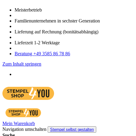
Meister­betrieb
Familien­unter­nehmen in sechster Gene­ration
Lieferung auf Rech­nung
(bonitätsabhängig)
Liefer­zeit
1-2
Werk­tage
Bera­tung +49 3585 86 78 86
Zum Inhalt springen
Mein Warenkorb
Navigation umschalten
Stempel selbst gestalten
Suche