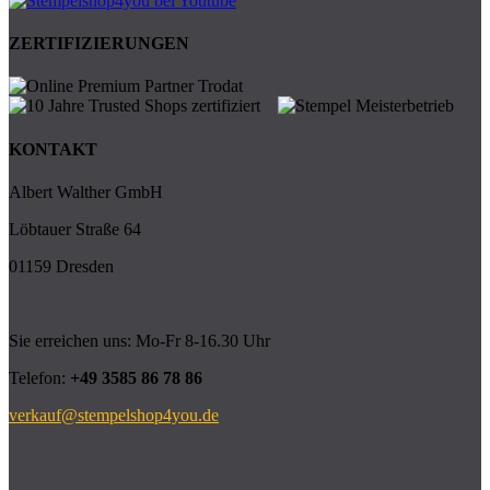
ZERTIFIZIERUNGEN
KONTAKT
Albert Walther GmbH
Löbtauer Straße 64
01159 Dresden
Sie erreichen uns: Mo-Fr 8-16.30 Uhr
Telefon:
+49 3585 86 78 86
verkauf@stempelshop4you.de