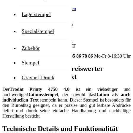
Inkl. 19% MwSt.
,
exkl.
Versandkosten
Lieferzeit
Lagerstempel
1-2 Werktage
Zum Ende der Bildgalerie springen
Spezialstempel
Zum Anfang der Bildgalerie springen
GESTALTEN SIE IHR PRODUKT
Zubehör
HOTLINE
+49 3585 86 78 86
Mo-Fr 8-16:30 Uhr
Stempel
Trodat Printy 4750 – preiswerter
Datumsstempel mit Text
Gravur | Druck
Der
Trodat Printy 4750 4.0
ist ein vielseitiger und
hochwertiger
Datumsstempel
, der sowohl das
Datum als auch
individuellen Text
stempeln kann. Dieser Stempel ist besonders für
den Büroalltag geeignet, da er präzise und gut lesbare Abdrücke
liefert und durch seine einfache Handhabung und nachhaltige
Herstellung besticht.
Technische Details und Funktionalität