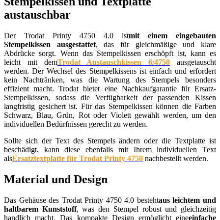
Stempelkissen und Textplatte
austauschbar
Der Trodat Printy 4750 4.0 ist
mit einem eingebauten
Stempelkissen ausgestattet
, das für gleichmäßige und klare
Abdrücke sorgt. Wenn das Stempelkissen erschöpft ist, kann es
leicht mit dem
Trodat Austauschkissen 6/4750
ausgetauscht
werden. Der Wechsel des Stempelkissens ist einfach und erfordert
kein Nachtränken, was die Wartung des Stempels besonders
effizient macht. Trodat bietet eine Nachkaufgarantie für Ersatz-
Stempelkissen, sodass die Verfügbarkeit der passenden Kissen
langfristig gesichert ist. Für das Stempelkissen können die Farben
Schwarz, Blau, Grün, Rot oder Violett gewählt werden, um den
individuellen Bedürfnissen gerecht zu werden.
Sollte sich der Text des Stempels ändern oder die Textplatte ist
beschädigt, kann diese ebenfalls mit Ihrem individuellen Text
als
Ersatztextplatte für Trodat Printy 4750
nachbestellt werden.
Material und Design
Das Gehäuse des Trodat Printy 4750 4.0 besteht
aus leichtem und
haltbarem Kunststoff
, was den Stempel robust und gleichzeitig
handlich macht. Das kompakte Design ermöglicht eine
einfache