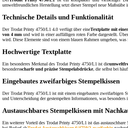
umweltfreundlichen Herstellung setzt dieser Stempel neue Maßstäbe i
Technische Details und Funktionalität
Der Trodat Printy 4750/L1 4.0 verfügt über eine
Textplatte mit ein
von 4 mm
und wird in einer auffälligen roten Farbe dargestellt. Ü
wird. Diese Elemente sind von einem blauen Rahmen umgeben, was für
Hochwertige Textplatte
Ein besonderes Merkmal des Trodat Printy 4750/L1 ist die
umweltfre
besonders
scharfe und präzise Stempelabdrücke
, die selbst bei hä
Eingebautes zweifarbiges Stempelkissen
Der Trodat Printy 4750/L1 ist mit einem eingebauten zweifarbigen St
und Unterscheidung der gestempelten Informationen, was besonders in
Austauschbares Stempelkissen mit Nachka
Ein weiterer Vorteil des Trodat Printy 4750/L1 ist das austauschbare
bei Bedarf als
Trodat Austauschkissen 6/4750/2 zweifarbig
nachgeka