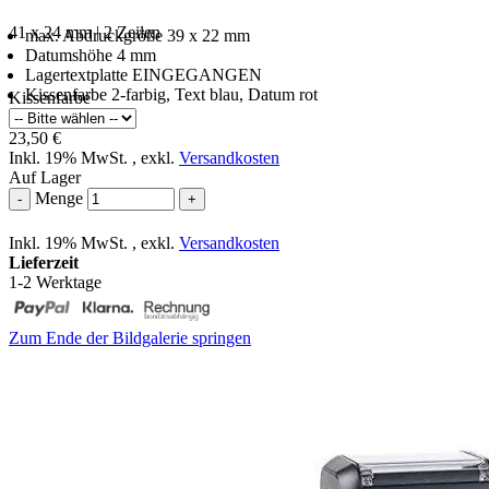
41 x 24 mm | 2 Zeilen
max. Abdruckgröße 39 x 22 mm
Datumshöhe 4 mm
Lagertextplatte EINGEGANGEN
Kissenfarbe 2-farbig, Text blau, Datum rot
Kissenfarbe
23,50 €
Inkl. 19% MwSt.
,
exkl.
Versandkosten
Auf Lager
Menge
-
+
Inkl. 19% MwSt.
,
exkl.
Versandkosten
Lieferzeit
1-2 Werktage
Zum Ende der Bildgalerie springen