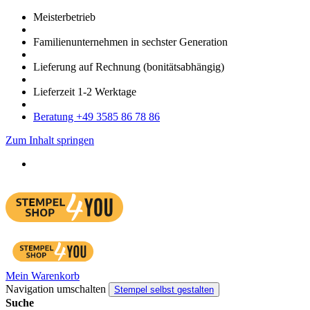
Meister­betrieb
Familien­unter­nehmen in sechster Gene­ration
Lieferung auf Rech­nung
(bonitätsabhängig)
Liefer­zeit
1-2
Werk­tage
Bera­tung +49 3585 86 78 86
Zum Inhalt springen
Mein Warenkorb
Navigation umschalten
Stempel selbst gestalten
Suche