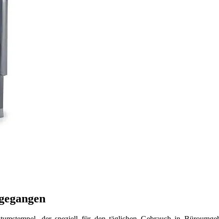
ngegangen
atumstempel, der speziell für den täglichen Gebrauch in Büroumge