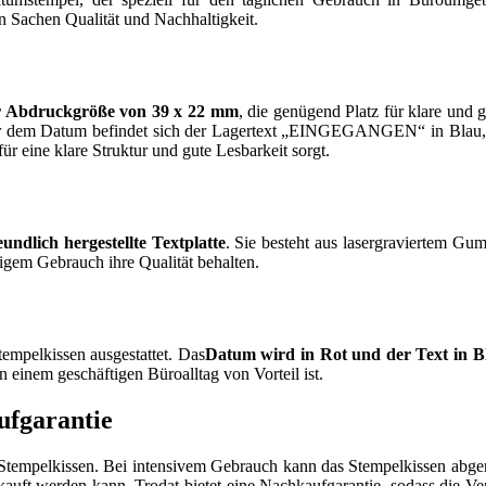
n Sachen Qualität und Nachhaltigkeit.
er Abdruckgröße von 39 x 22 mm
, die genügend Platz für klare und 
ber dem Datum befindet sich der Lagertext „EINGEGANGEN“ in Blau, und
 eine klare Struktur und gute Lesbarkeit sorgt.
undlich hergestellte Textplatte
. Sie besteht aus lasergraviertem Gu
ufigem Gebrauch ihre Qualität behalten.
empelkissen ausgestattet. Das
Datum wird in Rot und der Text in B
 einem geschäftigen Büroalltag von Vorteil ist.
ufgarantie
 Stempelkissen. Bei intensivem Gebrauch kann das Stempelkissen abgenu
uft werden kann. Trodat bietet eine Nachkaufgarantie, sodass die Verf