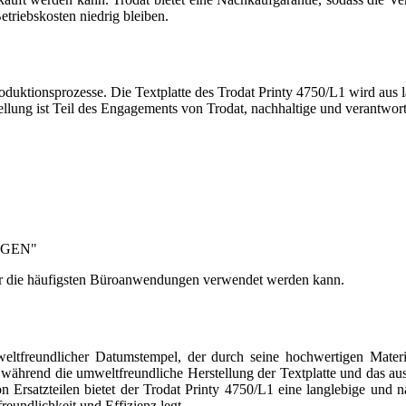
Betriebskosten niedrig bleiben.
oduktionsprozesse. Die Textplatte des Trodat Printy 4750/L1 wird aus l
llung ist Teil des Engagements von Trodat, nachhaltige und verantwor
ANGEN"
nd für die häufigsten Büroanwendungen verwendet werden kann.
weltfreundlicher Datumstempel, der durch seine hochwertigen Materi
 während die umweltfreundliche Herstellung der Textplatte und das a
n Ersatzteilen bietet der Trodat Printy 4750/L1 eine langlebige und 
reundlichkeit und Effizienz legt.