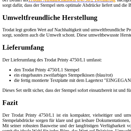
sorgt dafür, dass der Stempel stets optimale Abdrücke liefert und die 
Umweltfreundliche Herstellung
Trodat legt großen Wert auf Nachhaltigkeit und umweltfreundliche Pr
sorgt, sondern auch die Umwelt schont. Diese umweltbewusste Herste
Lieferumfang
Der Lieferumfang des Trodat Printy 4750/L1 umfasst:
den Trodat Printy 4750/L1 Stempel
ein eingebautes zweifarbiges Stempelkissen (blau/rot)
die fertig montierte Textplatte mit dem Lagertext "EINGEG
Dieses Set stellt sicher, dass der Stempel sofort einsatzbereit ist u
Fazit
Der Trodat Printy 4750/L1 ist ein kompakter, vielseitiger und um
Stempelabdrücke sorgen für klare und gut lesbare Dokumentationen,
Mit seiner robusten Bauweise und der langfristigen Verfügbarkeit vo
somit die ideale Wahl für jedes Büro, das Wert auf Präzision, Umweltf