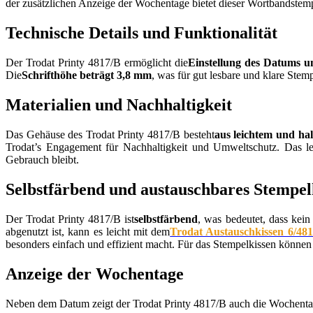
der zusätzlichen Anzeige der Wochentage bietet dieser Wortbandstemp
Technische Details und Funktionalität
Der Trodat Printy 4817/B ermöglicht die
Einstellung des Datums u
Die
Schrifthöhe beträgt 3,8 mm
, was für gut lesbare und klare Ste
Materialien und Nachhaltigkeit
Das Gehäuse des Trodat Printy 4817/B besteht
aus leichtem und ha
Trodat’s Engagement für Nachhaltigkeit und Umweltschutz. Das le
Gebrauch bleibt.
Selbstfärbend und austauschbares Stempel
Der Trodat Printy 4817/B ist
selbstfärbend
, was bedeutet, dass kein
abgenutzt ist, kann es leicht mit dem
Trodat Austauschkissen 6/48
besonders einfach und effizient macht. Für das Stempelkissen können
Anzeige der Wochentage
Neben dem Datum zeigt der Trodat Printy 4817/B auch die Wochenta