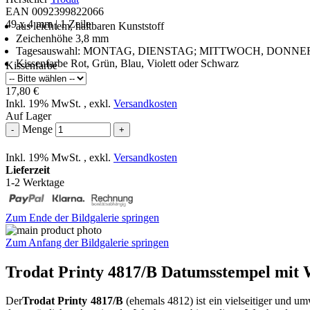
EAN 0092399822066
49 x 4 mm | 1 Zeile
aus leichtem, haltbaren Kunststoff
Zeichenhöhe 3,8 mm
Tagesauswahl: MONTAG, DIENSTAG; MITTWOCH, DONN
Kissenfarbe Rot, Grün, Blau, Violett oder Schwarz
Kissenfarbe
17,80 €
Inkl. 19% MwSt.
,
exkl.
Versandkosten
Auf Lager
Menge
-
+
Inkl. 19% MwSt.
,
exkl.
Versandkosten
Lieferzeit
1-2 Werktage
Zum Ende der Bildgalerie springen
Zum Anfang der Bildgalerie springen
Trodat Printy 4817/B Datumsstempel mit
Der
Trodat Printy 4817/B
(ehemals 4812) ist ein vielseitiger und um