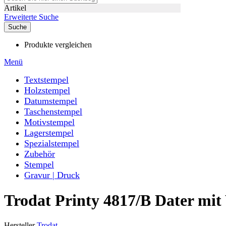
Artikel
Erweiterte Suche
Suche
Produkte vergleichen
Menü
Textstempel
Holzstempel
Datumstempel
Taschenstempel
Motivstempel
Lagerstempel
Spezialstempel
Zubehör
Stempel
Gravur | Druck
Trodat Printy 4817/B Dater mi
Hersteller
Trodat