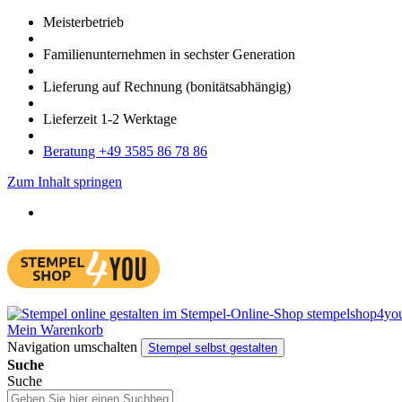
Meister­betrieb
Familien­unter­nehmen in sechster Gene­ration
Lieferung auf Rech­nung
(bonitätsabhängig)
Liefer­zeit
1-2
Werk­tage
Bera­tung +49 3585 86 78 86
Zum Inhalt springen
Mein Warenkorb
Navigation umschalten
Stempel selbst gestalten
Suche
Suche