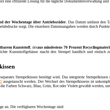
el eine effiziente Lösung für die tägliche Dokumentenverwaltung und 
nd der Wochentage über Antriebsräder
. Das Datum umfasst den Tag
mpelabdrucke sorgt. Die einzelnen Datumsangaben werden durch Punkte g
ltbarem Kunststoff
, der
aus mindestens 70 Prozent Recyclingmateri
ichte Kunststoffgehäuse macht den Stempel handlich und einfach zu 
kissen
 separates Stempelkissen benötigt wird. Das integrierte Stempelkisse
17
ausgetauscht werden. Der Wechsel des Stempelkissens ist unkompliz
 die Farben Schwarz, Blau, Grün, Rot oder Violett gewählt werden, um
ge an. Die verfügbaren Wochentage sind: