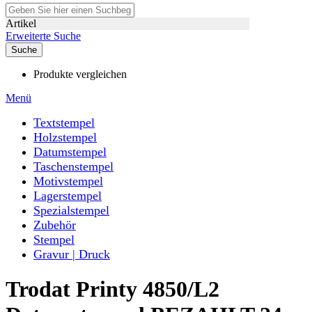
Artikel
Erweiterte Suche
Suche
Produkte vergleichen
Menü
Textstempel
Holzstempel
Datumstempel
Taschenstempel
Motivstempel
Lagerstempel
Spezialstempel
Zubehör
Stempel
Gravur | Druck
Trodat Printy 4850/L2