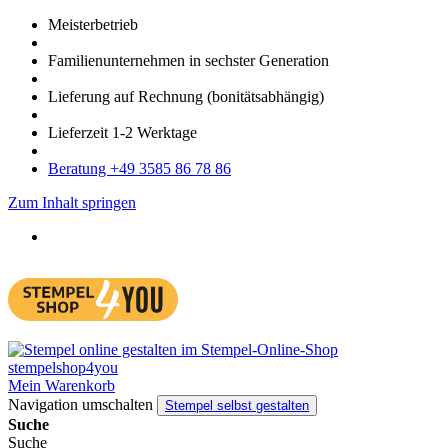
Meister­betrieb
Familien­unter­nehmen in sechster Gene­ration
Lieferung auf Rech­nung
(bonitätsabhängig)
Liefer­zeit
1-2
Werk­tage
Bera­tung +49 3585 86 78 86
Zum Inhalt springen
Mein Warenkorb
Navigation umschalten
Stempel selbst gestalten
Suche
Suche