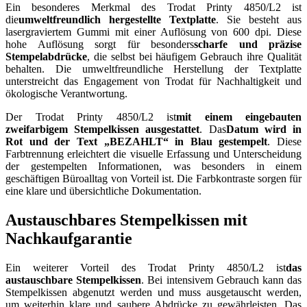
Ein besonderes Merkmal des Trodat Printy 4850/L2 ist
die
umweltfreundlich hergestellte Textplatte
. Sie besteht aus
lasergraviertem Gummi mit einer Auflösung von 600 dpi. Diese
hohe Auflösung sorgt für besonders
scharfe und präzise
Stempelabdrücke
, die selbst bei häufigem Gebrauch ihre Qualität
behalten. Die umweltfreundliche Herstellung der Textplatte
unterstreicht das Engagement von Trodat für Nachhaltigkeit und
ökologische Verantwortung.
Der Trodat Printy 4850/L2 ist
mit einem eingebauten
zweifarbigem Stempelkissen ausgestattet
. Das
Datum wird in
Rot und der Text „BEZAHLT“ in Blau gestempelt
. Diese
Farbtrennung erleichtert die visuelle Erfassung und Unterscheidung
der gestempelten Informationen, was besonders in einem
geschäftigen Büroalltag von Vorteil ist. Die Farbkontraste sorgen für
eine klare und übersichtliche Dokumentation.
Austauschbares Stempelkissen mit
Nachkaufgarantie
Ein weiterer Vorteil des Trodat Printy 4850/L2 ist
das
austauschbare Stempelkissen
. Bei intensivem Gebrauch kann das
Stempelkissen abgenutzt werden und muss ausgetauscht werden,
um weiterhin klare und saubere Abdrücke zu gewährleisten. Das