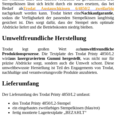
Stempelkissen lässt sich leicht durch ein neues ersetzen, das bei
Bedarf als
Trodat Austauschkissen 6/4850/2 zweifarbig
nachgekauft werden kann. Trodat bietet eine
Nachkaufgarantie
,
sodass die Verfügbarkeit der passenden Stempelkissen langfristig
gesichert ist. Dies sorgt dafür, dass der Stempel stets optimale
Abdrücke liefert und die Betriebskosten niedrig bleiben.
Umweltfreundliche Herstellung
Trodat legt großen Wert auf
umweltfreundliche
Produktionsprozesse
. Die Textplatte des Trodat Printy 4850/L2
wird
aus lasergraviertem Gummi hergestellt
, was nicht nur für
präzise Abdrücke sorgt, sondern auch die Umwelt schont. Diese
umweltbewusste Herstellung ist Teil des Engagements von Trodat,
nachhaltige und verantwortungsvolle Produkte anzubieten.
Lieferumfang
Der Lieferumfang des Trodat Printy 4850/L2 umfasst:
den Trodat Printy 4850/L2-Stempel
ein eingebautes zweifarbiges Stempelkissen (blau/rot)
fertig montierte Lagertextplatte „BEZAHLT“