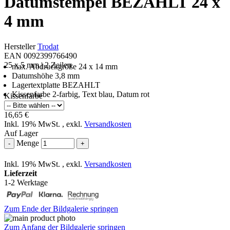
Datumstempel BEZAHLT 24 x
4 mm
Hersteller
Trodat
EAN 0092399766490
25 x 5 mm | 2 Zeilen
max. Abdruckgröße 24 x 14 mm
Datumshöhe 3,8 mm
Lagertextplatte BEZAHLT
Kissenfarbe 2-farbig, Text blau, Datum rot
Kissenfarbe
16,65 €
Inkl. 19% MwSt.
,
exkl.
Versandkosten
Auf Lager
Menge
-
+
Inkl. 19% MwSt.
,
exkl.
Versandkosten
Lieferzeit
1-2 Werktage
Zum Ende der Bildgalerie springen
Zum Anfang der Bildgalerie springen