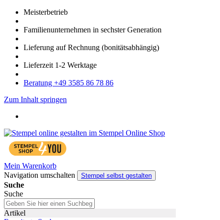
Meister­betrieb
Familien­unter­nehmen in sechster Gene­ration
Lieferung auf Rech­nung
(bonitätsabhängig)
Liefer­zeit
1-2
Werk­tage
Bera­tung +49 3585 86 78 86
Zum Inhalt springen
Mein Warenkorb
Navigation umschalten
Stempel selbst gestalten
Suche
Suche
Artikel