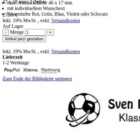
47 x 18 mm | 2 Zeilen
max. Abdruckfläche 46 x 17 mm
mit individuellem Wunschext
Kissenfarbe Rot, Grün, Blau, Violett oder Schwarz
27,95 €
Inkl. 19% MwSt.
,
exkl.
Versandkosten
Auf Lager
Menge
-
+
Artikel jetzt gestalten
Inkl. 19% MwSt.
,
exkl.
Versandkosten
Lieferzeit
1-2 Werktage
Zum Ende der Bildgalerie springen