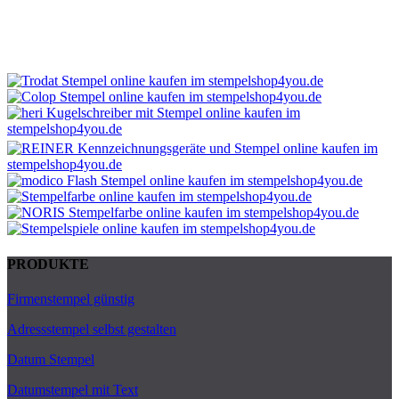
PRODUKTE
Firmenstempel günstig
Adressstempel selbst gestalten
Datum Stempel
Datumstempel mit Text