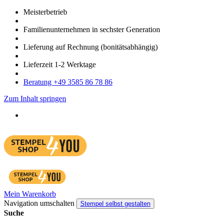
Meister­betrieb
Familien­unter­nehmen in sechster Gene­ration
Lieferung auf Rech­nung
(bonitätsabhängig)
Liefer­zeit
1-2
Werk­tage
Bera­tung +49 3585 86 78 86
Zum Inhalt springen
Mein Warenkorb
Navigation umschalten
Stempel selbst gestalten
Suche