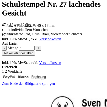
Schulstempel Nr. 27 lachendes
Gesicht
47 x 18 mm | 2 Zeilen
max. Abdruckfläche 46 x 17 mm
mit individuellem Wunschext
Kissenfarbe Rot, Grün, Blau, Violett oder Schwarz
27,95 €
Inkl. 19% MwSt.
,
exkl.
Versandkosten
Auf Lager
Menge
-
+
Artikel jetzt gestalten
Inkl. 19% MwSt.
,
exkl.
Versandkosten
Lieferzeit
1-2 Werktage
Zum Ende der Bildgalerie springen