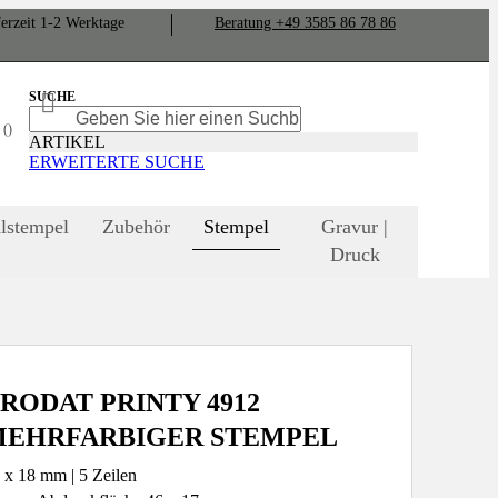
er­zeit
1-2
Werk­tage
Bera­tung +49 3585 86 78 86
SUCHE
SUCHE
SUCHE
N
ARTIKEL
ERWEITERTE SUCHE
lstempel
Zubehör
Stempel
Gravur |
Druck
RODAT PRINTY 4912
EHRFARBIGER STEMPEL
 x 18 mm | 5 Zeilen