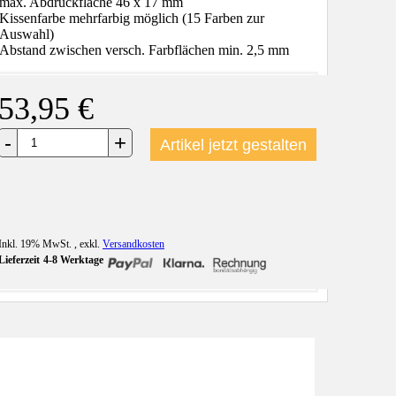
max. Abdruckfläche 46 x 17 mm
Kissenfarbe mehrfarbig möglich (15 Farben zur
Auswahl)
Abstand zwischen versch. Farbflächen min. 2,5 mm
53,95 €
+
-
Artikel jetzt gestalten
Inkl. 19% MwSt.
,
exkl.
Versandkosten
Lieferzeit
4-8 Werktage