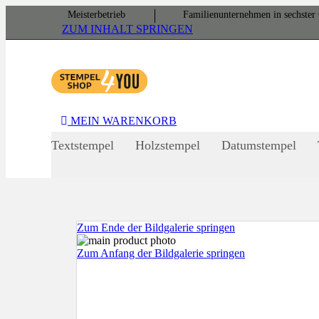
Meister­betrieb
Familien­unter­nehmen in sechster 
ZUM INHALT SPRINGEN
MEIN WARENKORB
Textstempel
Holzstempel
Datumstempel
Zum Ende der Bildgalerie springen
Zum Anfang der Bildgalerie springen