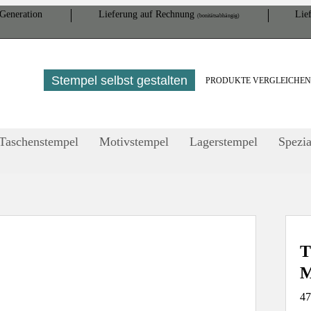
Gene­ration
Lieferung auf Rech­nung
Lief
(bonitätsabhängig)
Stempel selbst gestalten
PRODUKTE VERGLEICHE
Taschenstempel
Motivstempel
Lagerstempel
Spezia
T
M
47