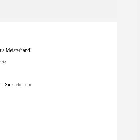
ität.