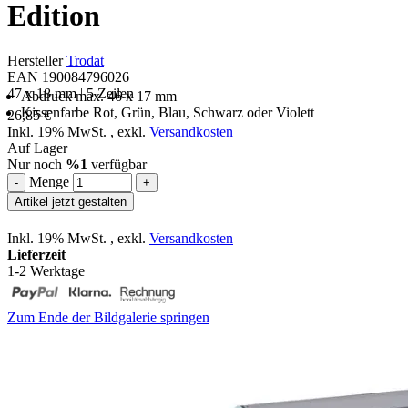
Edition
Hersteller
Trodat
EAN 190084796026
47 x 18 mm | 5 Zeilen
Abdruck max. 46 x 17 mm
Kissenfarbe Rot, Grün, Blau, Schwarz oder Violett
26,85 €
Inkl. 19% MwSt.
,
exkl.
Versandkosten
Auf Lager
Nur noch
%1
verfügbar
Menge
-
+
Artikel jetzt gestalten
Inkl. 19% MwSt.
,
exkl.
Versandkosten
Lieferzeit
1-2 Werktage
Zum Ende der Bildgalerie springen