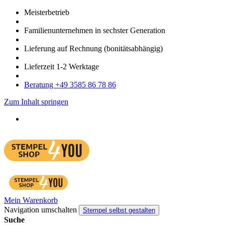
Meister­betrieb
Familien­unter­nehmen in sechster Gene­ration
Lieferung auf Rech­nung
(bonitätsabhängig)
Liefer­zeit
1-2
Werk­tage
Bera­tung +49 3585 86 78 86
Zum Inhalt springen
Mein Warenkorb
Navigation umschalten
Stempel selbst gestalten
Suche