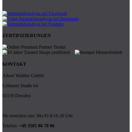
ZERTIFIZIERUNGEN
KONTAKT
Albert Walther GmbH
Löbtauer Straße 64
01159 Dresden
Sie erreichen uns: Mo-Fr 8-16.30 Uhr
Telefon:
+49 3585 86 78 86