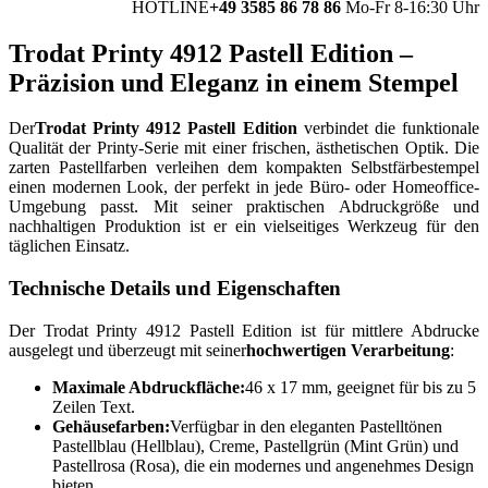
HOTLINE
+49 3585 86 78 86
Mo-Fr 8-16:30 Uhr
Trodat Printy 4912 Pastell Edition –
Präzision und Eleganz in einem Stempel
Der
Trodat Printy 4912 Pastell Edition
verbindet die funktionale
Qualität der Printy-Serie mit einer frischen, ästhetischen Optik. Die
zarten Pastellfarben verleihen dem kompakten Selbstfärbestempel
einen modernen Look, der perfekt in jede Büro- oder Homeoffice-
Umgebung passt. Mit seiner praktischen Abdruckgröße und
nachhaltigen Produktion ist er ein vielseitiges Werkzeug für den
täglichen Einsatz.
Technische Details und Eigenschaften
Der Trodat Printy 4912 Pastell Edition ist für mittlere Abdrucke
ausgelegt und überzeugt mit seiner
hochwertigen Verarbeitung
:
Maximale Abdruckfläche:
46 x 17 mm, geeignet für bis zu 5
Zeilen Text.
Gehäusefarben:
Verfügbar in den eleganten Pastelltönen
Pastellblau (Hellblau), Creme, Pastellgrün (Mint Grün) und
Pastellrosa (Rosa), die ein modernes und angenehmes Design
bieten.