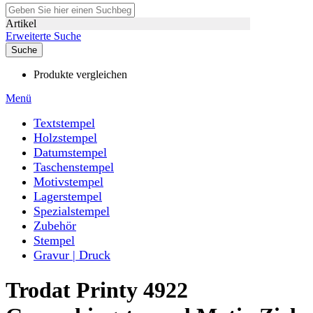
Artikel
Erweiterte Suche
Suche
Produkte vergleichen
Menü
Textstempel
Holzstempel
Datumstempel
Taschenstempel
Motivstempel
Lagerstempel
Spezialstempel
Zubehör
Stempel
Gravur | Druck
Trodat Printy 4922