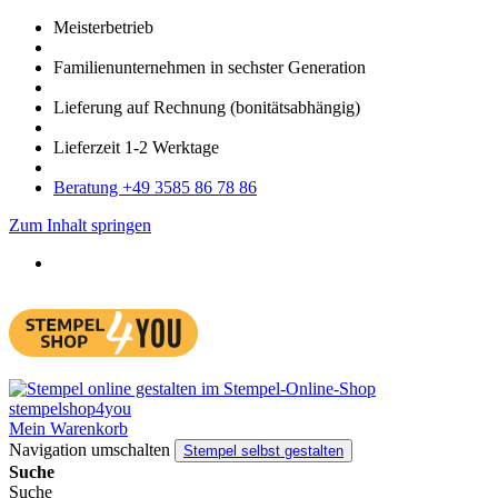
Meister­betrieb
Familien­unter­nehmen in sechster Gene­ration
Lieferung auf Rech­nung
(bonitätsabhängig)
Liefer­zeit
1-2
Werk­tage
Bera­tung +49 3585 86 78 86
Zum Inhalt springen
Mein Warenkorb
Navigation umschalten
Stempel selbst gestalten
Suche
Suche