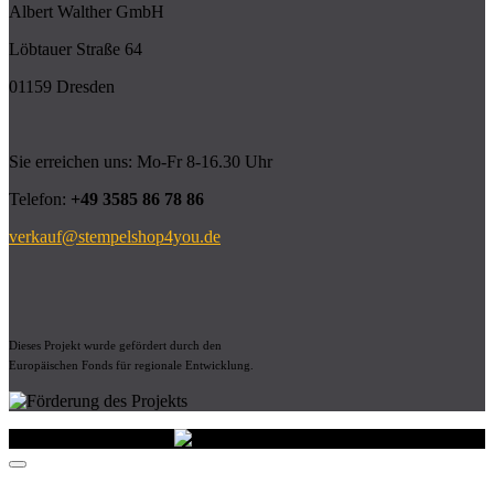
Albert Walther GmbH
Löbtauer Straße 64
01159 Dresden
Sie erreichen uns: Mo-Fr 8-16.30 Uhr
Telefon:
+49 3585 86 78 86
verkauf@stempelshop4you.de
Dieses Projekt wurde gefördert durch den
Europäischen Fonds für regionale Entwicklung.