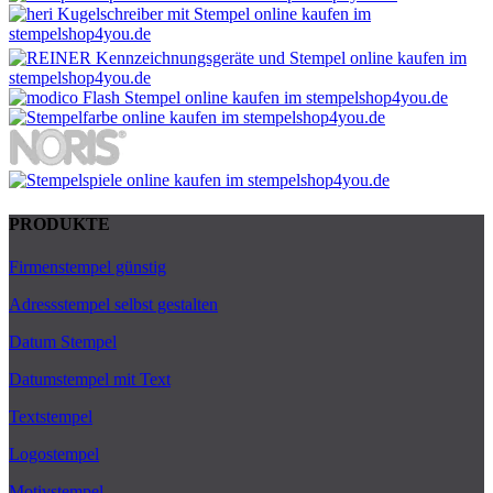
PRODUKTE
Firmenstempel günstig
Adressstempel selbst gestalten
Datum Stempel
Datumstempel mit Text
Textstempel
Logostempel
Motivstempel