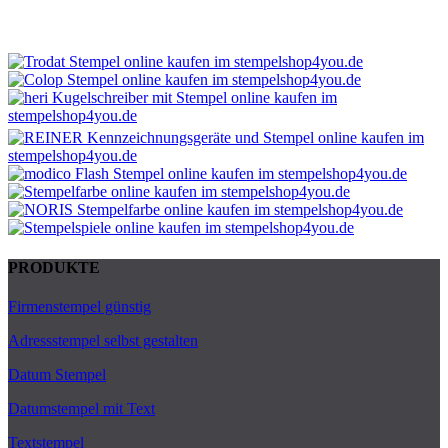
PRODUKTE
Firmenstempel günstig
Adressstempel selbst gestalten
Datum Stempel
Datumstempel mit Text
Textstempel