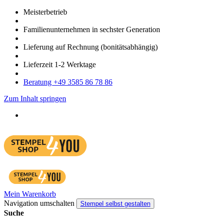
Meister­betrieb
Familien­unter­nehmen in sechster Gene­ration
Lieferung auf Rech­nung
(bonitätsabhängig)
Liefer­zeit
1-2
Werk­tage
Bera­tung +49 3585 86 78 86
Zum Inhalt springen
Mein Warenkorb
Navigation umschalten
Stempel selbst gestalten
Suche