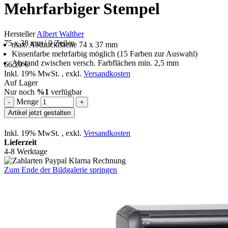
Mehrfarbiger Stempel
Hersteller
Albert Walther
75 x 38 mm | 9 Zeilen
max. Abdruckfläche 74 x 37 mm
Kissenfarbe mehrfarbig möglich (15 Farben zur Auswahl)
Abstand zwischen versch. Farbflächen min. 2,5 mm
66,20 €
Inkl. 19% MwSt.
,
exkl.
Versandkosten
Auf Lager
Nur noch
%1
verfügbar
Menge
-
+
Artikel jetzt gestalten
Inkl. 19% MwSt.
,
exkl.
Versandkosten
Lieferzeit
4-8 Werktage
Zum Ende der Bildgalerie springen