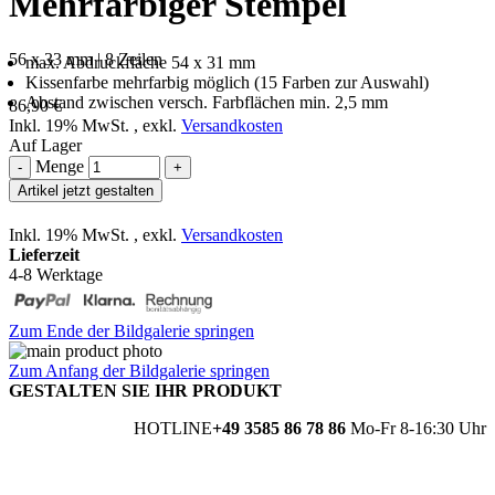
Mehrfarbiger Stempel
56 x 33 mm | 8 Zeilen
max. Abdruckfläche 54 x 31 mm
Kissenfarbe mehrfarbig möglich (15 Farben zur Auswahl)
Abstand zwischen versch. Farbflächen min. 2,5 mm
86,90 €
Inkl. 19% MwSt.
,
exkl.
Versandkosten
Auf Lager
Menge
-
+
Artikel jetzt gestalten
Inkl. 19% MwSt.
,
exkl.
Versandkosten
Lieferzeit
4-8 Werktage
Zum Ende der Bildgalerie springen
Zum Anfang der Bildgalerie springen
GESTALTEN SIE IHR PRODUKT
HOTLINE
+49 3585 86 78 86
Mo-Fr 8-16:30 Uhr