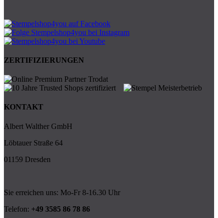
ZERTIFIZIERUNGEN
KONTAKT
Albert Walther GmbH
Löbtauer Straße 64
01159 Dresden
Sie erreichen uns: Mo-Fr 8-16.30 Uhr
Telefon:
+49 3585 86 78 86