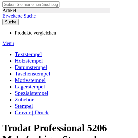
Artikel
Erweiterte Suche
Suche
Produkte vergleichen
Menü
Textstempel
Holzstempel
Datumstempel
Taschenstempel
Motivstempel
Lagerstempel
Spezialstempel
Zubehör
Stempel
Gravur | Druck
Trodat Professional 5206