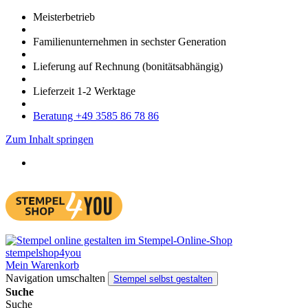
Meister­betrieb
Familien­unter­nehmen in sechster Gene­ration
Lieferung auf Rech­nung
(bonitätsabhängig)
Liefer­zeit
1-2
Werk­tage
Bera­tung +49 3585 86 78 86
Zum Inhalt springen
Mein Warenkorb
Navigation umschalten
Stempel selbst gestalten
Suche
Suche