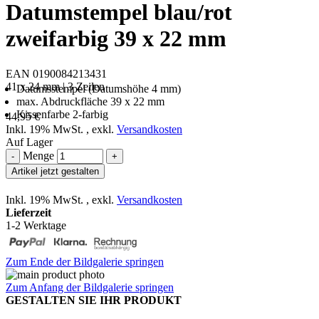
Datumstempel blau/rot
zweifarbig 39 x 22 mm
EAN 0190084213431
41 x 24 mm | 3 Zeilen
Datumsstempel (Datumshöhe 4 mm)
max. Abdruckfläche 39 x 22 mm
Kissenfarbe 2-farbig
44,95 €
Inkl. 19% MwSt.
,
exkl.
Versandkosten
Auf Lager
Menge
-
+
Artikel jetzt gestalten
Inkl. 19% MwSt.
,
exkl.
Versandkosten
Lieferzeit
1-2 Werktage
Zum Ende der Bildgalerie springen
Zum Anfang der Bildgalerie springen
GESTALTEN SIE IHR PRODUKT