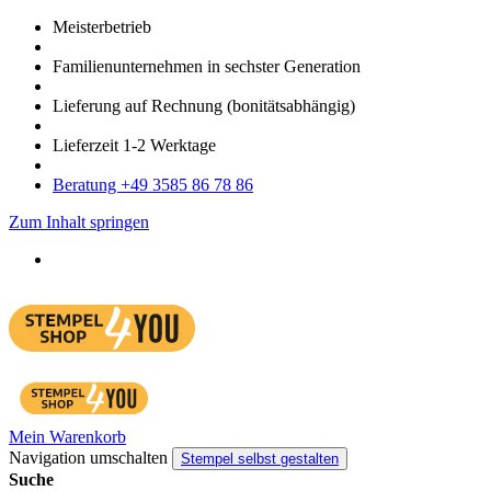
Meister­betrieb
Familien­unter­nehmen in sechster Gene­ration
Lieferung auf Rech­nung
(bonitätsabhängig)
Liefer­zeit
1-2
Werk­tage
Bera­tung +49 3585 86 78 86
Zum Inhalt springen
Mein Warenkorb
Navigation umschalten
Stempel selbst gestalten
Suche