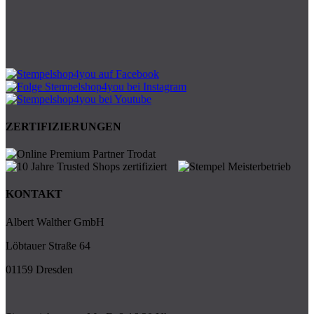
ZERTIFIZIERUNGEN
KONTAKT
Albert Walther GmbH
Löbtauer Straße 64
01159 Dresden