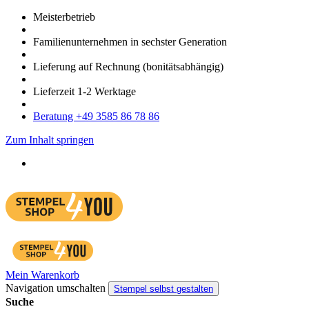
Meister­betrieb
Familien­unter­nehmen in sechster Gene­ration
Lieferung auf Rech­nung
(bonitätsabhängig)
Liefer­zeit
1-2
Werk­tage
Bera­tung +49 3585 86 78 86
Zum Inhalt springen
Mein Warenkorb
Navigation umschalten
Stempel selbst gestalten
Suche