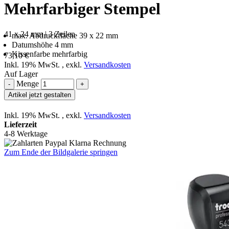
Mehrfarbiger Stempel
41 x 24 mm | 3 Zeilen
max. Abdruckfläche 39 x 22 mm
Datumshöhe 4 mm
Kissenfarbe mehrfarbig
73,10 €
Inkl. 19% MwSt.
,
exkl.
Versandkosten
Auf Lager
Menge
-
+
Artikel jetzt gestalten
Inkl. 19% MwSt.
,
exkl.
Versandkosten
Lieferzeit
4-8 Werktage
Zum Ende der Bildgalerie springen