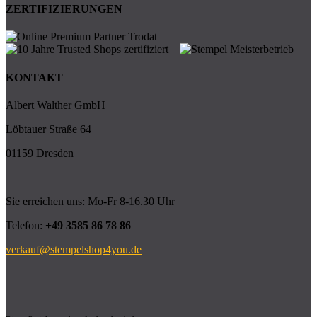
ZERTIFIZIERUNGEN
KONTAKT
Albert Walther GmbH
Löbtauer Straße 64
01159 Dresden
Sie erreichen uns: Mo-Fr 8-16.30 Uhr
Telefon:
+49 3585 86 78 86
verkauf@stempelshop4you.de