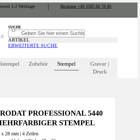
er­zeit
1-2
Werk­tage
Bera­tung +49 3585 86 78 86
SUCHE
SUCHE
SUCHE
N
ARTIKEL
ERWEITERTE SUCHE
lstempel
Zubehör
Stempel
Gravur |
Druck
RODAT PROFESSIONAL 5440
EHRFARBIGER STEMPEL
 x 28 mm | 4 Zeilen