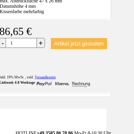
max. Abdruckfläche 47 x 26 mm
Datumshöhe 4 mm
Kissenfarbe mehrfarbig
86,65 €
+
-
Artikel jetzt gestalten
Inkl. 19% MwSt.
,
exkl.
Versandkosten
Lieferzeit
4-8 Werktage
HOTLINE
+49 3585 86 78 86
Mo-Fr 8-16:30 Uhr