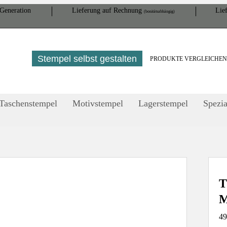
Gene­ration
Lieferung auf Rech­nung
Lief
(bonitätsabhängig)
Stempel selbst gestalten
PRODUKTE VERGLEICHE
Taschenstempel
Motivstempel
Lagerstempel
Spezia
T
M
49