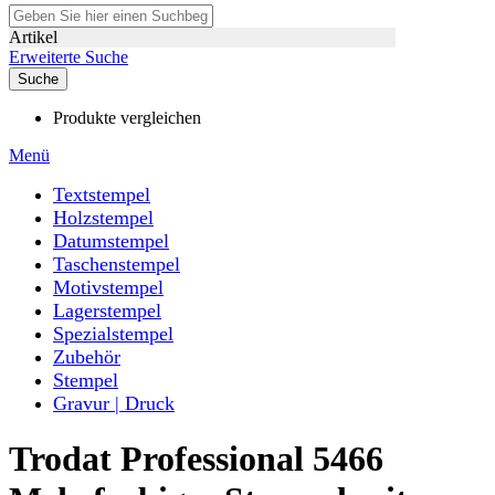
Artikel
Erweiterte Suche
Suche
Produkte vergleichen
Menü
Textstempel
Holzstempel
Datumstempel
Taschenstempel
Motivstempel
Lagerstempel
Spezialstempel
Zubehör
Stempel
Gravur | Druck
Trodat Professional 5466