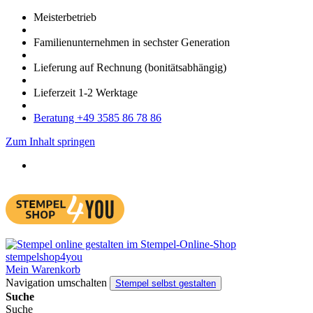
Meister­betrieb
Familien­unter­nehmen in sechster Gene­ration
Lieferung auf Rech­nung
(bonitätsabhängig)
Liefer­zeit
1-2
Werk­tage
Bera­tung +49 3585 86 78 86
Zum Inhalt springen
Mein Warenkorb
Navigation umschalten
Stempel selbst gestalten
Suche
Suche