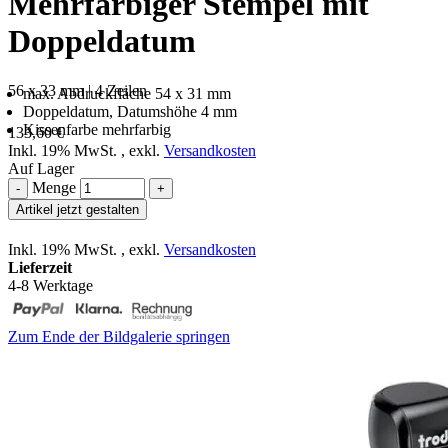
Mehrfarbiger Stempel mit
Doppeldatum
56 x 33 mm | 4 Zeilen
max. Abdruckfläche 54 x 31 mm
Doppeldatum, Datumshöhe 4 mm
Kissenfarbe mehrfarbig
133,60 €
Inkl. 19% MwSt.
,
exkl.
Versandkosten
Auf Lager
Menge
-
+
Artikel jetzt gestalten
Inkl. 19% MwSt.
,
exkl.
Versandkosten
Lieferzeit
4-8 Werktage
Zum Ende der Bildgalerie springen