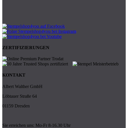
ZERTIFIZIERUNGEN
KONTAKT
Albert Walther GmbH
Löbtauer Straße 64
01159 Dresden
Sie erreichen uns: Mo-Fr 8-16.30 Uhr