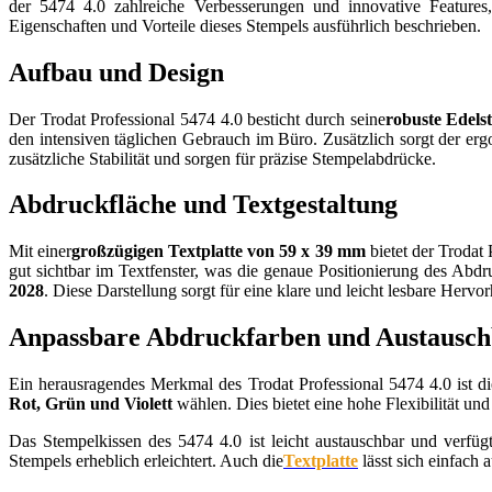
der 5474 4.0 zahlreiche Verbesserungen und innovative Features
Eigenschaften und Vorteile dieses Stempels ausführlich beschrieben.
Aufbau und Design
Der Trodat Professional 5474 4.0 besticht durch seine
robuste Edels
den intensiven täglichen Gebrauch im Büro. Zusätzlich sorgt der er
zusätzliche Stabilität und sorgen für präzise Stempelabdrücke.
Abdruckfläche und Textgestaltung
Mit einer
großzügigen Textplatte von 59 x 39 mm
bietet der Trodat 
gut sichtbar im Textfenster, was die genaue Positionierung des Abd
2028
. Diese Darstellung sorgt für eine klare und leicht lesbare Herv
Anpassbare Abdruckfarben und Austausch
Ein herausragendes Merkmal des Trodat Professional 5474 4.0 ist di
Rot, Grün und Violett
wählen. Dies bietet eine hohe Flexibilität u
Das Stempelkissen des 5474 4.0 ist leicht austauschbar und verfüg
Stempels erheblich erleichtert. Auch die
Textplatte
lässt sich einfach