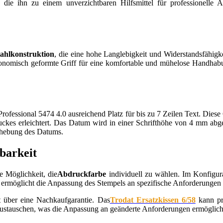
, die ihn zu einem unverzichtbaren Hilfsmittel für professionell
tahlkonstruktion
, die eine hohe Langlebigkeit und Widerstandsfähigke
gonomisch geformte Griff für eine komfortable und mühelose Handhabu
Professional 5474 4.0 ausreichend Platz für bis zu 7 Zeilen Text. Diese
ruckes erleichtert. Das Datum wird in einer Schrifthöhe von 4 mm ab
orhebung des Datums.
barkeit
e Möglichkeit, die
Abdruckfarbe
individuell zu wählen. Im Konfigur
nd ermöglicht die Anpassung des Stempels an spezifische Anforderungen
t über eine Nachkaufgarantie. Das
Trodat Ersatzkissen 6/58
kann pr
 austauschen, was die Anpassung an geänderte Anforderungen ermöglich