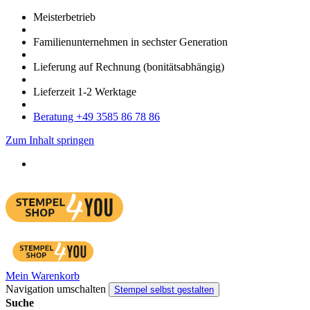
Meister­betrieb
Familien­unter­nehmen in sechster Gene­ration
Lieferung auf Rech­nung
(bonitätsabhängig)
Liefer­zeit
1-2
Werk­tage
Bera­tung +49 3585 86 78 86
Zum Inhalt springen
Mein Warenkorb
Navigation umschalten
Stempel selbst gestalten
Suche