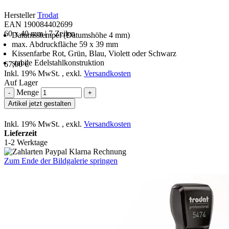
Hersteller
Trodat
EAN 190084402699
60 x 40 mm | 7 Zeilen
Datumsstempel (Datumshöhe 4 mm)
max. Abdruckfläche 59 x 39 mm
Kissenfarbe Rot, Grün, Blau, Violett oder Schwarz
stabile Edelstahlkonstruktion
67,00 €
Inkl. 19% MwSt.
,
exkl.
Versandkosten
Auf Lager
Menge
-
+
Artikel jetzt gestalten
Inkl. 19% MwSt.
,
exkl.
Versandkosten
Lieferzeit
1-2 Werktage
Zum Ende der Bildgalerie springen