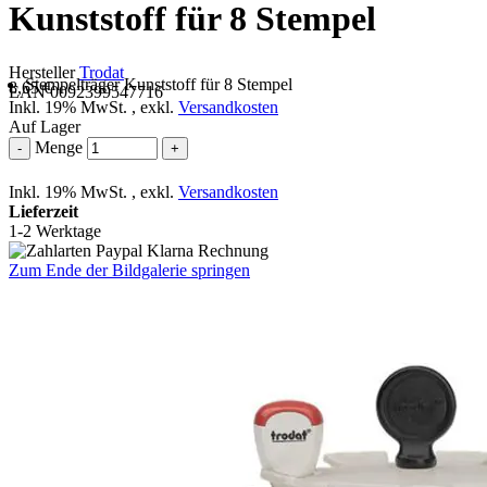
Kunststoff für 8 Stempel
Hersteller
Trodat
Stempelträger Kunststoff für 8 Stempel
8,65 €
EAN 0092399547716
Inkl. 19% MwSt.
,
exkl.
Versandkosten
Auf Lager
Menge
-
+
Inkl. 19% MwSt.
,
exkl.
Versandkosten
Lieferzeit
1-2 Werktage
Zum Ende der Bildgalerie springen