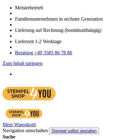
Meister­betrieb
Familien­unter­nehmen in sechster Gene­ration
Lieferung auf Rech­nung
(bonitätsabhängig)
Liefer­zeit
1-2
Werk­tage
Bera­tung +49 3585 86 78 86
Zum Inhalt springen
Mein Warenkorb
Navigation umschalten
Stempel selbst gestalten
Suche