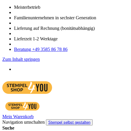
Meister­betrieb
Familien­unter­nehmen in sechster Gene­ration
Lieferung auf Rech­nung
(bonitätsabhängig)
Liefer­zeit
1-2
Werk­tage
Bera­tung +49 3585 86 78 86
Zum Inhalt springen
Mein Warenkorb
Navigation umschalten
Stempel selbst gestalten
Suche