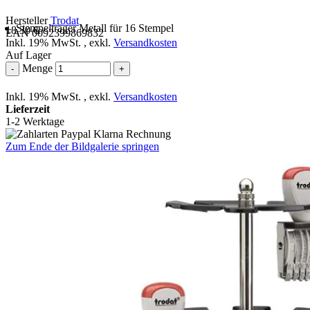
Hersteller
Trodat
Stempelträger Metall für 16 Stempel
18,30 €
EAN 0092399869832
Inkl. 19% MwSt.
,
exkl.
Versandkosten
Auf Lager
Menge
-
+
Inkl. 19% MwSt.
,
exkl.
Versandkosten
Lieferzeit
1-2 Werktage
Zum Ende der Bildgalerie springen