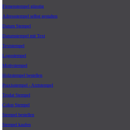
Firmenstempel günstig
Adressstempel selbst gestalten
Datum Stempel
Datumstempel mit Text
Textstempel
Logostempel
Motivstempel
Holzstempel bestellen
Praxisstempel - Arztstempel
Trodat Stempel
Colop Stempel
Stempel bestellen
Stempel kaufen