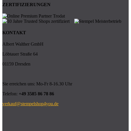
ZERTIFIZIERUNGEN
KONTAKT
Albert Walther GmbH
Löbtauer Straße 64
01159 Dresden
Sie erreichen uns: Mo-Fr 8-16.30 Uhr
Telefon:
+49 3585 86 78 86
verkauf@stempelshop4you.de