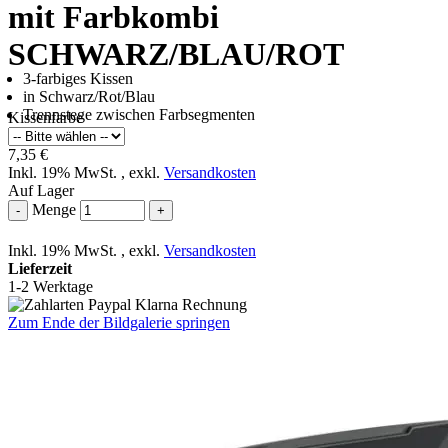
mit Farbkombi
SCHWARZ/BLAU/ROT
3-farbiges Kissen
in Schwarz/Rot/Blau
Trennstege zwischen Farbsegmenten
Kissenfarbe
7,35 €
Inkl. 19% MwSt.
,
exkl.
Versandkosten
Auf Lager
Menge
-
+
Inkl. 19% MwSt.
,
exkl.
Versandkosten
Lieferzeit
1-2 Werktage
Zum Ende der Bildgalerie springen