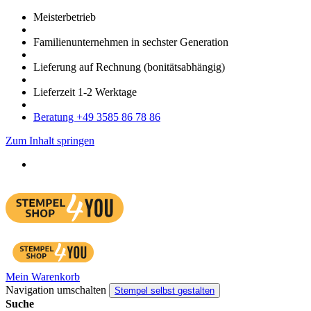
Meister­betrieb
Familien­unter­nehmen in sechster Gene­ration
Lieferung auf Rech­nung
(bonitätsabhängig)
Liefer­zeit
1-2
Werk­tage
Bera­tung +49 3585 86 78 86
Zum Inhalt springen
Mein Warenkorb
Navigation umschalten
Stempel selbst gestalten
Suche