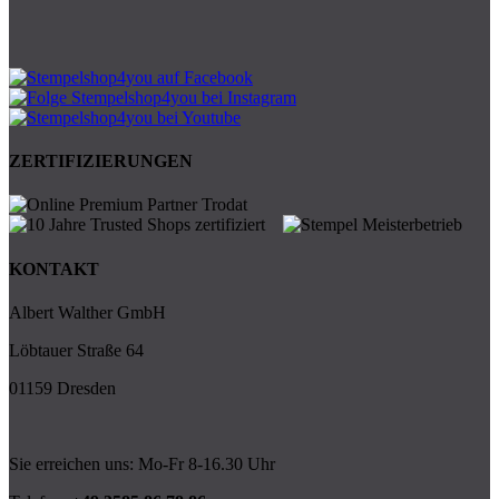
ZERTIFIZIERUNGEN
KONTAKT
Albert Walther GmbH
Löbtauer Straße 64
01159 Dresden
Sie erreichen uns: Mo-Fr 8-16.30 Uhr