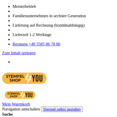
Meister­betrieb
Familien­unter­nehmen in sechster Gene­ration
Lieferung auf Rech­nung
(bonitätsabhängig)
Liefer­zeit
1-2
Werk­tage
Bera­tung +49 3585 86 78 86
Zum Inhalt springen
Mein Warenkorb
Navigation umschalten
Stempel selbst gestalten
Suche