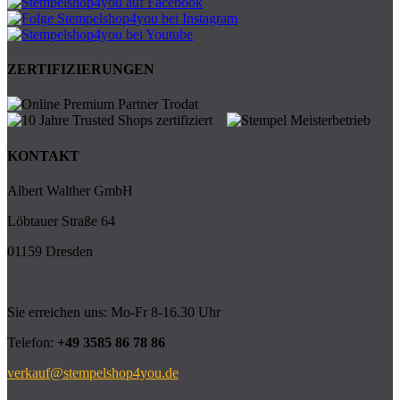
ZERTIFIZIERUNGEN
KONTAKT
Albert Walther GmbH
Löbtauer Straße 64
01159 Dresden
Sie erreichen uns: Mo-Fr 8-16.30 Uhr
Telefon:
+49 3585 86 78 86
verkauf@stempelshop4you.de