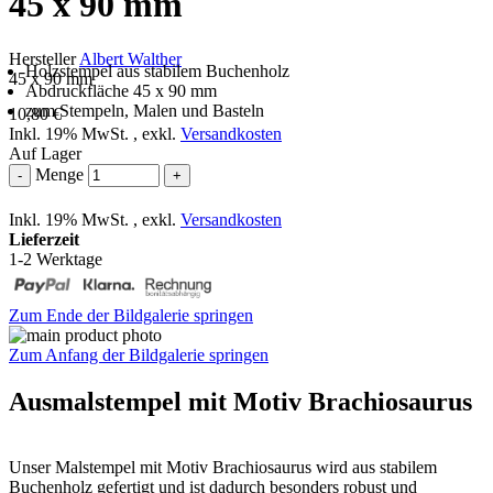
45 x 90 mm
Hersteller
Albert Walther
Holzstempel aus stabilem Buchenholz
45 x 90 mm
Abdruckfläche 45 x 90 mm
zum Stempeln, Malen und Basteln
10,80 €
Inkl. 19% MwSt.
,
exkl.
Versandkosten
Auf Lager
Menge
-
+
Inkl. 19% MwSt.
,
exkl.
Versandkosten
Lieferzeit
1-2 Werktage
Zum Ende der Bildgalerie springen
Zum Anfang der Bildgalerie springen
Ausmalstempel mit Motiv Brachiosaurus
Unser Malstempel mit Motiv Brachiosaurus wird aus stabilem
Buchenholz gefertigt und ist dadurch besonders robust und