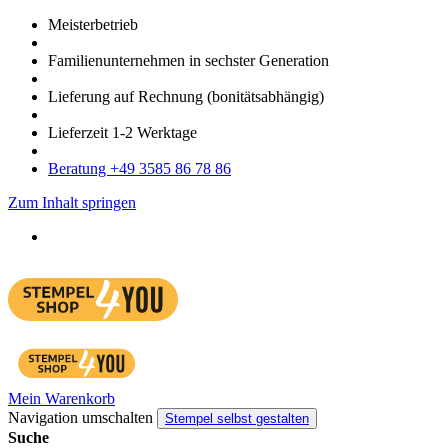
Meister­betrieb
Familien­unter­nehmen in sechster Gene­ration
Lieferung auf Rech­nung
(bonitätsabhängig)
Liefer­zeit
1-2
Werk­tage
Bera­tung +49 3585 86 78 86
Zum Inhalt springen
Mein Warenkorb
Navigation umschalten
Stempel selbst gestalten
Suche