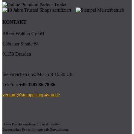
KONTAKT
Albert Walther GmbH
Löbtauer Straße 64
01159 Dresden
Sie erreichen uns: Mo-Fr 8-16.30 Uhr
Telefon:
+49 3585 86 78 86
verkauf@stempelshop4you.de
Dieses Projekt wurde gefördert durch den
Europäischen Fonds für regionale Entwicklung.