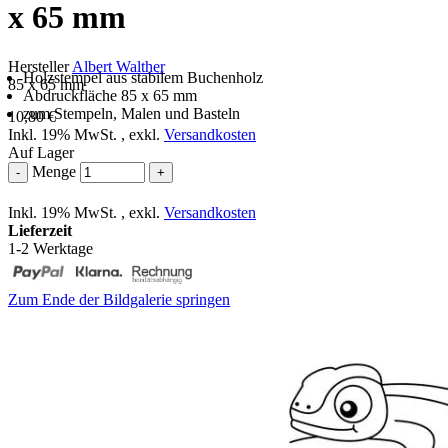
x 65 mm
Hersteller
Albert Walther
Holzstempel aus stabilem Buchenholz
85 x 65 mm
Abdruckfläche 85 x 65 mm
zum Stempeln, Malen und Basteln
10,80 €
Inkl. 19% MwSt.
,
exkl.
Versandkosten
Auf Lager
Menge
-
+
Inkl. 19% MwSt.
,
exkl.
Versandkosten
Lieferzeit
1-2 Werktage
Zum Ende der Bildgalerie springen