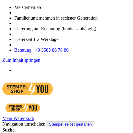
Meister­betrieb
Familien­unter­nehmen in sechster Gene­ration
Lieferung auf Rech­nung
(bonitätsabhängig)
Liefer­zeit
1-2
Werk­tage
Bera­tung +49 3585 86 78 86
Zum Inhalt springen
Mein Warenkorb
Navigation umschalten
Stempel selbst gestalten
Suche