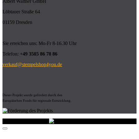
Albert Walther GmbH
Löbtauer Straße 64
01159 Dresden
Sie erreichen uns: Mo-Fr 8-16.30 Uhr
Telefon:
+49 3585 86 78 86
verkauf@stempelshop4you.de
Dieses Projekt wurde gefördert durch den
Europäischen Fonds für regionale Entwicklung.