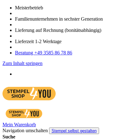
Meister­betrieb
Familien­unter­nehmen in sechster Gene­ration
Lieferung auf Rech­nung
(bonitätsabhängig)
Liefer­zeit
1-2
Werk­tage
Bera­tung +49 3585 86 78 86
Zum Inhalt springen
Mein Warenkorb
Navigation umschalten
Stempel selbst gestalten
Suche