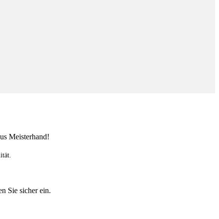
ität.