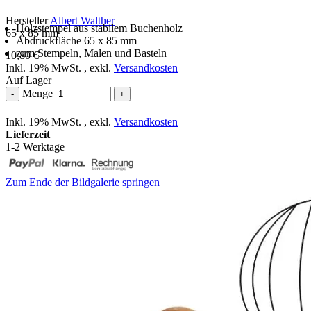
Hersteller
Albert Walther
Holzstempel aus stabilem Buchenholz
65 x 85 mm
Abdruckfläche 65 x 85 mm
zum Stempeln, Malen und Basteln
10,80 €
Inkl. 19% MwSt.
,
exkl.
Versandkosten
Auf Lager
Menge
-
+
Inkl. 19% MwSt.
,
exkl.
Versandkosten
Lieferzeit
1-2 Werktage
Zum Ende der Bildgalerie springen