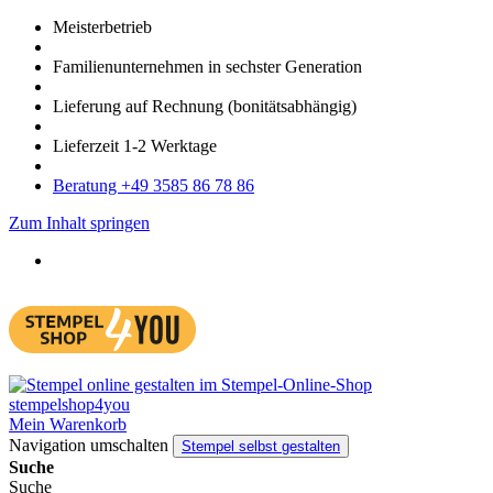
Meister­betrieb
Familien­unter­nehmen in sechster Gene­ration
Lieferung auf Rech­nung
(bonitätsabhängig)
Liefer­zeit
1-2
Werk­tage
Bera­tung +49 3585 86 78 86
Zum Inhalt springen
Mein Warenkorb
Navigation umschalten
Stempel selbst gestalten
Suche
Suche