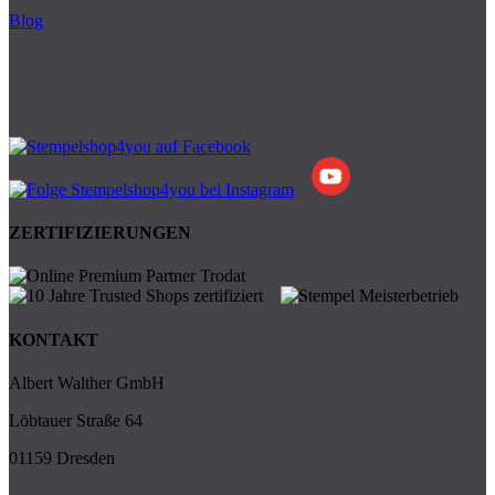
Blog
ZERTIFIZIERUNGEN
KONTAKT
Albert Walther GmbH
Löbtauer Straße 64
01159 Dresden