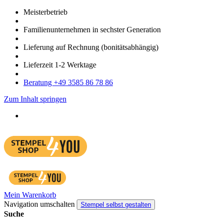
Meister­betrieb
Familien­unter­nehmen in sechster Gene­ration
Lieferung auf Rech­nung
(bonitätsabhängig)
Liefer­zeit
1-2
Werk­tage
Bera­tung +49 3585 86 78 86
Zum Inhalt springen
Mein Warenkorb
Navigation umschalten
Stempel selbst gestalten
Suche