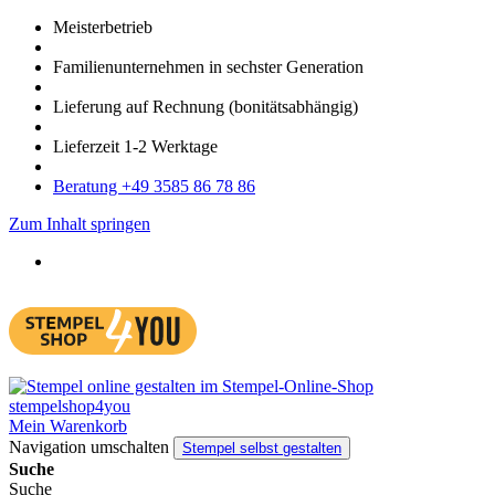
Meister­betrieb
Familien­unter­nehmen in sechster Gene­ration
Lieferung auf Rech­nung
(bonitätsabhängig)
Liefer­zeit
1-2
Werk­tage
Bera­tung +49 3585 86 78 86
Zum Inhalt springen
Mein Warenkorb
Navigation umschalten
Stempel selbst gestalten
Suche
Suche