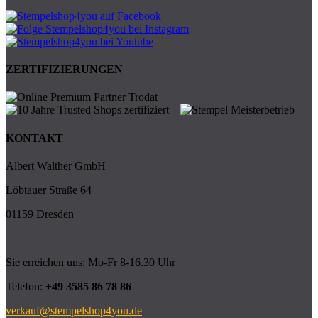
ZERTIFIZIERUNGEN
KONTAKT
Albert Walther GmbH
Löbtauer Straße 64
01159 Dresden
Sie erreichen uns: Mo-Fr 8-16.30 Uhr
Telefon:
+49 3585 86 78 86
verkauf@stempelshop4you.de