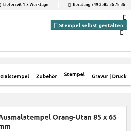
Liefer­zeit
1-2
Werk­tage
Bera­tung +49 3585 86 78 86
M
Stempel selbst gestalten
S
Stempel
zialstempel
Zubehör
Gravur | Druck
Ausmalstempel Orang-Utan 85 x 65
mm