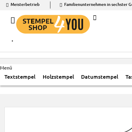
Meister­betrieb
Familien­unter­nehmen in sechster G
ZUM
INHALT
SPRINGEN
Menü
Textstempel
Holzstempel
Datumstempel
Ta
Zum
Ende
der
Bildgalerie