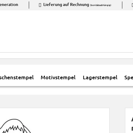
ene­ration
Lieferung auf Rech­nung
(bonitätsabhängig)
schenstempel
Motivstempel
Lagerstempel
Spe