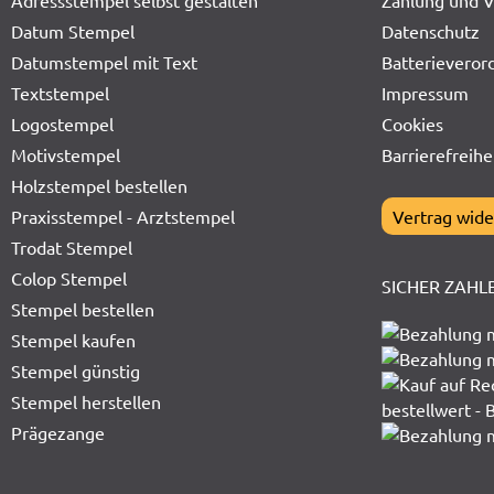
Adressstempel selbst gestalten
Zahlung und 
Datum Stempel
Datenschutz
Datumstempel mit Text
Batterieveror
Textstempel
Impressum
Logostempel
Cookies
Motivstempel
Barrierefreihe
Holzstempel bestellen
Praxisstempel - Arztstempel
Vertrag wide
Trodat Stempel
Colop Stempel
SICHER ZAHL
Stempel bestellen
Stempel kaufen
Stempel günstig
Stempel herstellen
Prägezange