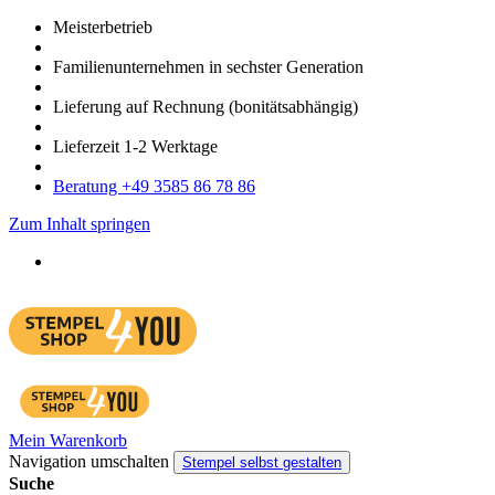
Meister­betrieb
Familien­unter­nehmen in sechster Gene­ration
Lieferung auf Rech­nung
(bonitätsabhängig)
Liefer­zeit
1-2
Werk­tage
Bera­tung +49 3585 86 78 86
Zum Inhalt springen
Mein Warenkorb
Navigation umschalten
Stempel selbst gestalten
Suche