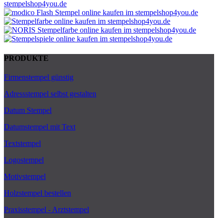
PRODUKTE
Firmenstempel günstig
Adressstempel selbst gestalten
Datum Stempel
Datumstempel mit Text
Textstempel
Logostempel
Motivstempel
Holzstempel bestellen
Praxisstempel - Arztstempel