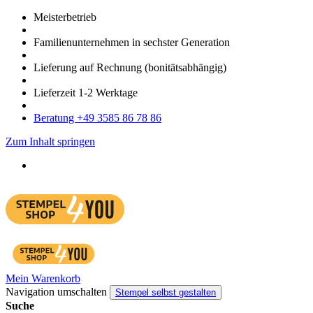
Meister­betrieb
Familien­unter­nehmen in sechster Gene­ration
Lieferung auf Rech­nung
(bonitätsabhängig)
Liefer­zeit
1-2
Werk­tage
Bera­tung +49 3585 86 78 86
Zum Inhalt springen
Mein Warenkorb
Navigation umschalten
Stempel selbst gestalten
Suche