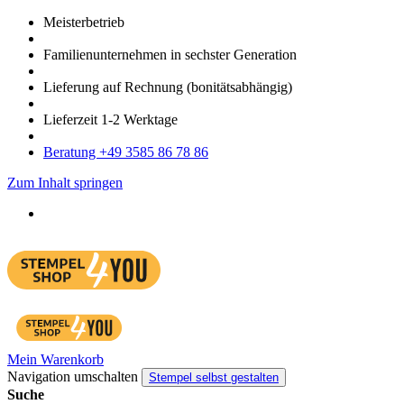
Meister­betrieb
Familien­unter­nehmen in sechster Gene­ration
Lieferung auf Rech­nung
(bonitätsabhängig)
Liefer­zeit
1-2
Werk­tage
Bera­tung +49 3585 86 78 86
Zum Inhalt springen
Mein Warenkorb
Navigation umschalten
Stempel selbst gestalten
Suche