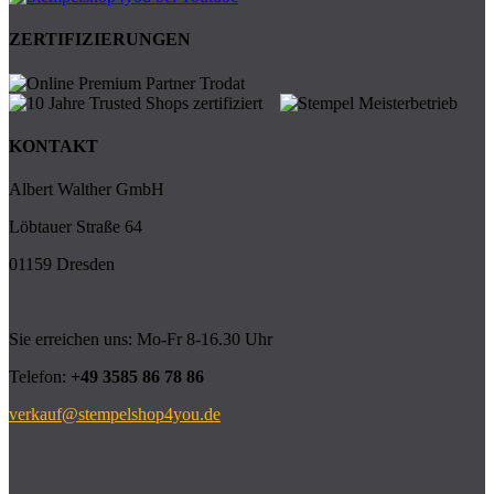
ZERTIFIZIERUNGEN
KONTAKT
Albert Walther GmbH
Löbtauer Straße 64
01159 Dresden
Sie erreichen uns: Mo-Fr 8-16.30 Uhr
Telefon:
+49 3585 86 78 86
verkauf@stempelshop4you.de