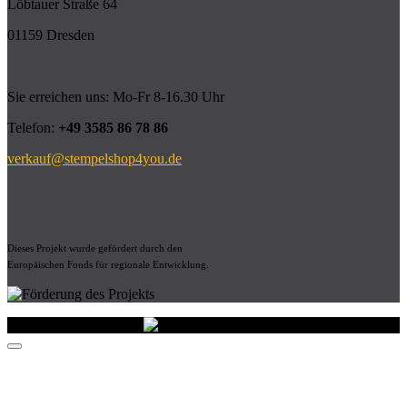
Löbtauer Straße 64
01159 Dresden
Sie erreichen uns: Mo-Fr 8-16.30 Uhr
Telefon:
+49 3585 86 78 86
verkauf@stempelshop4you.de
Dieses Projekt wurde gefördert durch den
Europäischen Fonds für regionale Entwicklung.