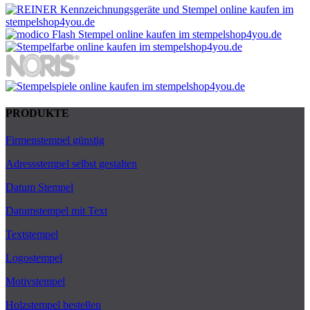
PRODUKTE
Firmenstempel günstig
Adressstempel selbst gestalten
Datum Stempel
Datumstempel mit Text
Textstempel
Logostempel
Motivstempel
Holzstempel bestellen