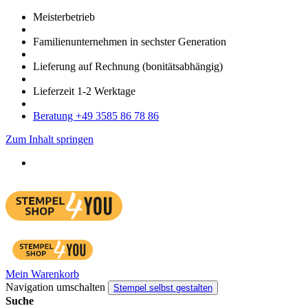
Meister­betrieb
Familien­unter­nehmen in sechster Gene­ration
Lieferung auf Rech­nung
(bonitätsabhängig)
Liefer­zeit
1-2
Werk­tage
Bera­tung +49 3585 86 78 86
Zum Inhalt springen
Mein Warenkorb
Navigation umschalten
Stempel selbst gestalten
Suche