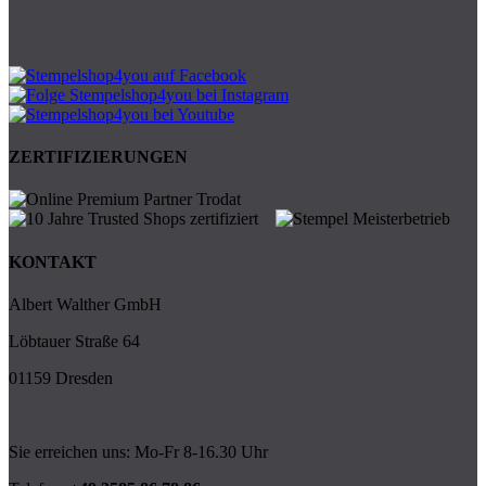
ZERTIFIZIERUNGEN
KONTAKT
Albert Walther GmbH
Löbtauer Straße 64
01159 Dresden
Sie erreichen uns: Mo-Fr 8-16.30 Uhr