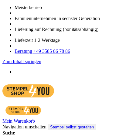
Meister­betrieb
Familien­unter­nehmen in sechster Gene­ration
Lieferung auf Rech­nung
(bonitätsabhängig)
Liefer­zeit
1-2
Werk­tage
Bera­tung +49 3585 86 78 86
Zum Inhalt springen
Mein Warenkorb
Navigation umschalten
Stempel selbst gestalten
Suche