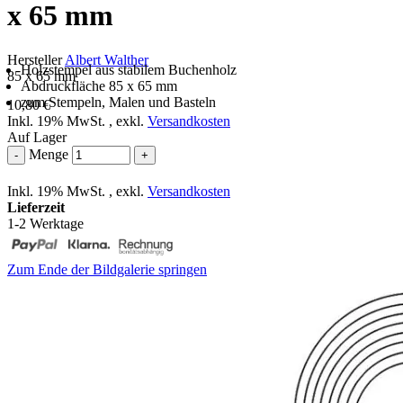
x 65 mm
Hersteller
Albert Walther
Holzstempel aus stabilem Buchenholz
85 x 65 mm
Abdruckfläche 85 x 65 mm
zum Stempeln, Malen und Basteln
10,80 €
Inkl. 19% MwSt.
,
exkl.
Versandkosten
Auf Lager
Menge
-
+
Inkl. 19% MwSt.
,
exkl.
Versandkosten
Lieferzeit
1-2 Werktage
Zum Ende der Bildgalerie springen