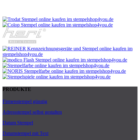
PRODUKTE
Firmenstempel günstig
Adressstempel selbst gestalten
Datum Stempel
Datumstempel mit Text