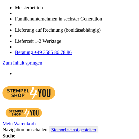
Meister­betrieb
Familien­unter­nehmen in sechster Gene­ration
Lieferung auf Rech­nung
(bonitätsabhängig)
Liefer­zeit
1-2
Werk­tage
Bera­tung +49 3585 86 78 86
Zum Inhalt springen
Mein Warenkorb
Navigation umschalten
Stempel selbst gestalten
Suche