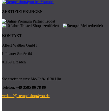
ZERTIFIZIERUNGEN
KONTAKT
Albert Walther GmbH
Löbtauer Straße 64
01159 Dresden
Sie erreichen uns: Mo-Fr 8-16.30 Uhr
Telefon:
+49 3585 86 78 86
verkauf@stempelshop4you.de