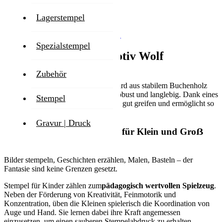
Lagerstempel
Zum Ende der Bildgalerie springen
Zum Anfang der Bildgalerie springen
Spezialstempel
Ausmalstempel mit Motiv Wolf
Zubehör
Unser Malstempel mit Motiv Wolf wird aus stabilem Buchenholz
gefertigt und ist dadurch besonders robust und langlebig. Dank eines
Stempel
stabilen Griffes lässt sich der Stempel gut greifen und ermöglicht so
eine einfache Handhabung.
Gravur | Druck
Faszinierende Beschäftigung für Klein und Groẞ
Bilder stempeln, Geschichten erzählen, Malen, Basteln – der
Fantasie sind keine Grenzen gesetzt.
Stempel für Kinder zählen zum
pädagogisch wertvollen Spielzeug
.
Neben der Förderung von Kreativität, Feinmotorik und
Konzentration, üben die Kleinen spielerisch die Koordination von
Auge und Hand. Sie lernen dabei ihre Kraft angemessen
einzusetzen, um einen sauberen Stempelabdruck zu erhalten.