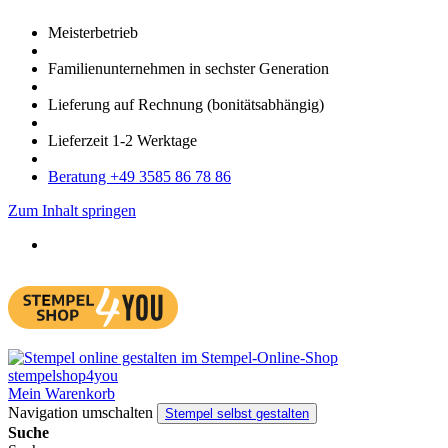
Meister­betrieb
Familien­unter­nehmen in sechster Gene­ration
Lieferung auf Rech­nung
(bonitätsabhängig)
Liefer­zeit
1-2
Werk­tage
Bera­tung +49 3585 86 78 86
Zum Inhalt springen
Mein Warenkorb
Navigation umschalten
Stempel selbst gestalten
Suche