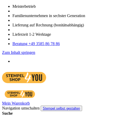
Meister­betrieb
Familien­unter­nehmen in sechster Gene­ration
Lieferung auf Rech­nung
(bonitätsabhängig)
Liefer­zeit
1-2
Werk­tage
Bera­tung +49 3585 86 78 86
Zum Inhalt springen
Mein Warenkorb
Navigation umschalten
Stempel selbst gestalten
Suche