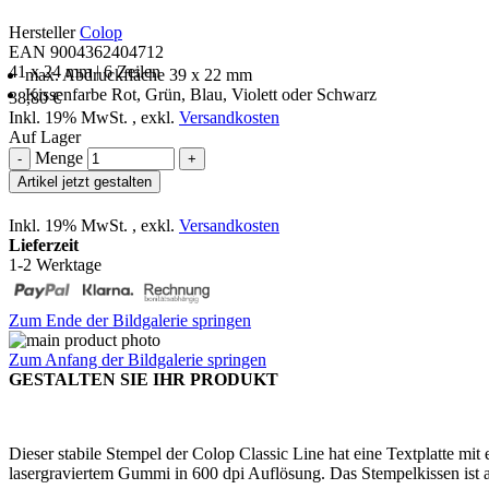
Hersteller
Colop
EAN 9004362404712
41 x 24 mm | 6 Zeilen
max. Abdruckfläche 39 x 22 mm
Kissenfarbe Rot, Grün, Blau, Violett oder Schwarz
38,80 €
Inkl. 19% MwSt.
,
exkl.
Versandkosten
Auf Lager
Menge
-
+
Artikel jetzt gestalten
Inkl. 19% MwSt.
,
exkl.
Versandkosten
Lieferzeit
1-2 Werktage
Zum Ende der Bildgalerie springen
Zum Anfang der Bildgalerie springen
GESTALTEN SIE IHR PRODUKT
Dieser stabile Stempel der Colop Classic Line hat eine Textplatte mit
lasergraviertem Gummi in 600 dpi Auflösung. Das Stempelkissen ist a