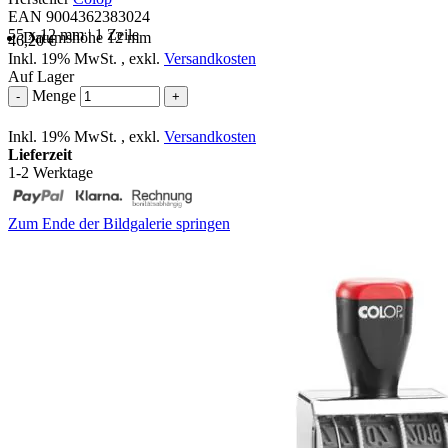
EAN 9004362383024
55 x 12 mm | 1 Zeile
Datumshöhe 12 mm
46,20 €
Inkl. 19% MwSt.
,
exkl.
Versandkosten
Auf Lager
Menge
-
+
Inkl. 19% MwSt.
,
exkl.
Versandkosten
Lieferzeit
1-2 Werktage
Zum Ende der Bildgalerie springen