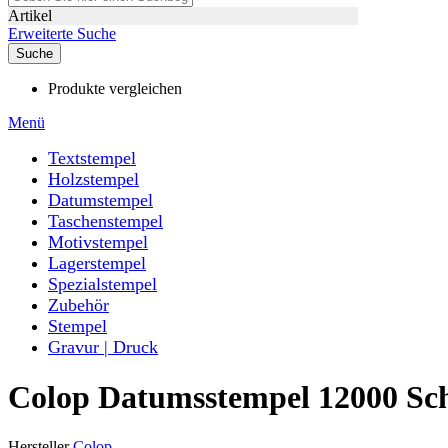
Artikel
Erweiterte Suche
Suche
Produkte vergleichen
Menü
Textstempel
Holzstempel
Datumstempel
Taschenstempel
Motivstempel
Lagerstempel
Spezialstempel
Zubehör
Stempel
Gravur | Druck
Colop Datumsstempel 12000 Sc
Hersteller
Colop