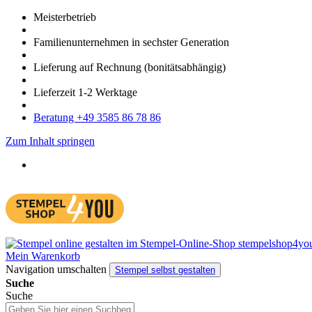
Meister­betrieb
Familien­unter­nehmen in sechster Gene­ration
Lieferung auf Rech­nung
(bonitätsabhängig)
Liefer­zeit
1-2
Werk­tage
Bera­tung +49 3585 86 78 86
Zum Inhalt springen
Mein Warenkorb
Navigation umschalten
Stempel selbst gestalten
Suche
Suche