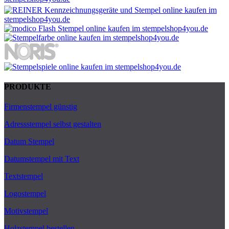
PRODUKTE
Firmenstempel günstig
Adressstempel selbst gestalten
Datum Stempel
Datumstempel mit Text
Textstempel
Logostempel
Motivstempel
Holzstempel bestellen