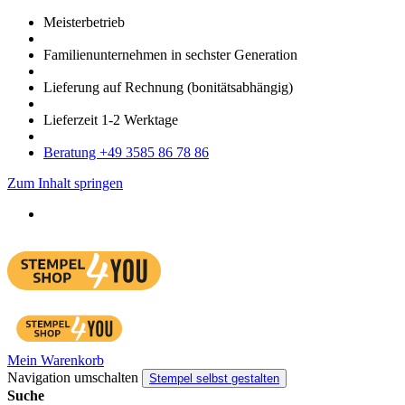
Meister­betrieb
Familien­unter­nehmen in sechster Gene­ration
Lieferung auf Rech­nung
(bonitätsabhängig)
Liefer­zeit
1-2
Werk­tage
Bera­tung +49 3585 86 78 86
Zum Inhalt springen
Mein Warenkorb
Navigation umschalten
Stempel selbst gestalten
Suche