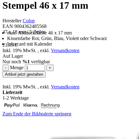
Stempel 46 x 17 mm
Hersteller
Colop
EAN 9004362485568
47 x 18 mm | 5 Zeilen
max. Abdruckfläche 46 x 17 mm
Kissenfarbe Rot, Grün, Blau, Violett oder Schwarz
Inlaycard mit Kalender
21,05 €
Inkl. 19% MwSt.
,
exkl.
Versandkosten
Auf Lager
Nur noch
%1
verfügbar
Menge
-
+
Artikel jetzt gestalten
Inkl. 19% MwSt.
,
exkl.
Versandkosten
Lieferzeit
1-2 Werktage
Zum Ende der Bildgalerie springen