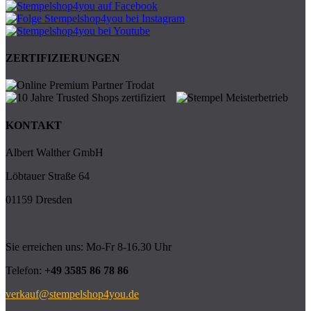
ZERTIFIZIERUNGEN
KONTAKT
Albert Walther GmbH
Löbtauer Straße 64
01159 Dresden
Sie erreichen uns: Mo-Fr 8-16.30 Uhr
Telefon:
+49 3585 86 78 86
verkauf@stempelshop4you.de