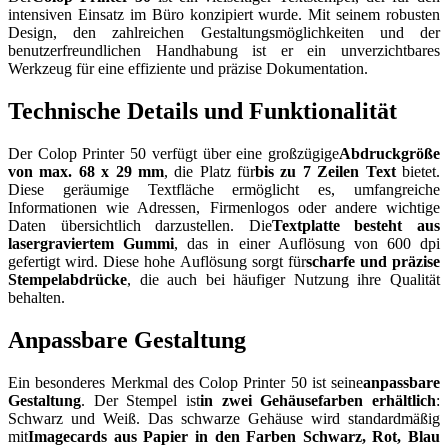
intensiven Einsatz im Büro konzipiert wurde. Mit seinem robusten
Design, den zahlreichen Gestaltungsmöglichkeiten und der
benutzerfreundlichen Handhabung ist er ein unverzichtbares
Werkzeug für eine effiziente und präzise Dokumentation.
Technische Details und Funktionalität
Der Colop Printer 50 verfügt über eine großzügige
Abdruckgröße
von max. 68 x 29 mm
, die Platz für
bis zu 7 Zeilen Text
bietet.
Diese geräumige Textfläche ermöglicht es, umfangreiche
Informationen wie Adressen, Firmenlogos oder andere wichtige
Daten übersichtlich darzustellen. Die
Textplatte besteht aus
lasergraviertem Gummi
, das in einer Auflösung von 600 dpi
gefertigt wird. Diese hohe Auflösung sorgt für
scharfe und präzise
Stempelabdrücke
, die auch bei häufiger Nutzung ihre Qualität
behalten.
Anpassbare Gestaltung
Ein besonderes Merkmal des Colop Printer 50 ist seine
anpassbare
Gestaltung
. Der Stempel ist
in zwei Gehäusefarben erhältlich
:
Schwarz und Weiß. Das schwarze Gehäuse wird standardmäßig
mit
Imagecards aus Papier in den Farben Schwarz, Rot, Blau