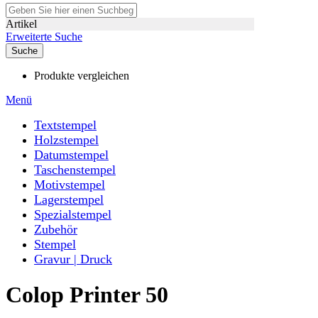
Artikel
Erweiterte Suche
Suche
Produkte vergleichen
Menü
Textstempel
Holzstempel
Datumstempel
Taschenstempel
Motivstempel
Lagerstempel
Spezialstempel
Zubehör
Stempel
Gravur | Druck
Colop Printer 50