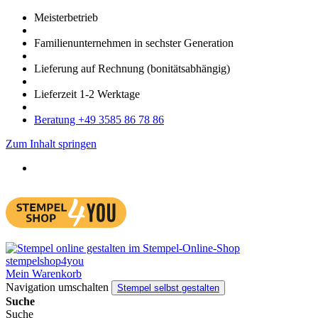
Meister­betrieb
Familien­unter­nehmen in sechster Gene­ration
Lieferung auf Rech­nung
(bonitätsabhängig)
Liefer­zeit
1-2
Werk­tage
Bera­tung +49 3585 86 78 86
Zum Inhalt springen
Mein Warenkorb
Navigation umschalten
Stempel selbst gestalten
Suche
Suche