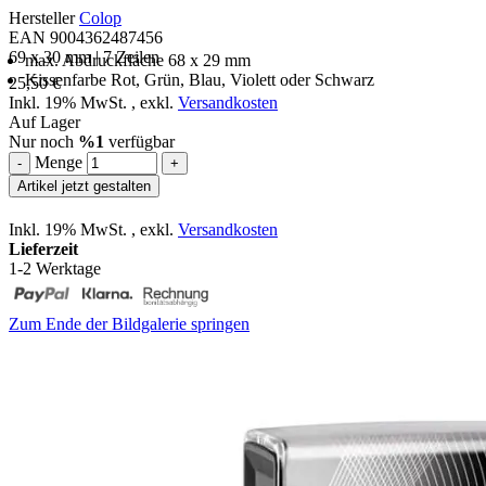
Hersteller
Colop
EAN 9004362487456
69 x 30 mm | 7 Zeilen
max. Abdruckfläche 68 x 29 mm
Kissenfarbe Rot, Grün, Blau, Violett oder Schwarz
25,50 €
Inkl. 19% MwSt.
,
exkl.
Versandkosten
Auf Lager
Nur noch
%1
verfügbar
Menge
-
+
Artikel jetzt gestalten
Inkl. 19% MwSt.
,
exkl.
Versandkosten
Lieferzeit
1-2 Werktage
Zum Ende der Bildgalerie springen