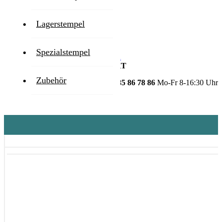
Lieferzeit
1-2 Werktage
Lagerstempel
Zum Ende der Bildgalerie springen
Spezialstempel
Zum Anfang der Bildgalerie springen
GESTALTEN SIE IHR PRODUKT
Zubehör
HOTLINE
+49 3585 86 78 86
Mo-Fr 8-16:30 Uhr
Stempel
Gravur | Druck