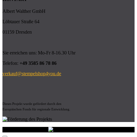
Albert Walther GmbH
Löbtauer Straße 64
01159 Dresden
Sie erreichen uns: Mo-Fr 8-16.30 Uhr
Telefon:
+49 3585 86 78 86
verkauf@stempelshop4you.de
Dieses Projekt wurde gefördert durch den
Europäischen Fonds für regionale Entwicklung.