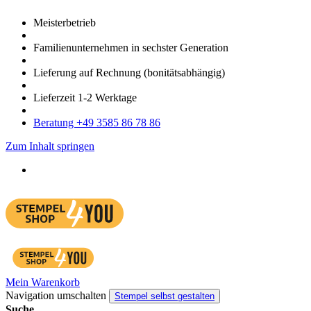
Meister­betrieb
Familien­unter­nehmen in sechster Gene­ration
Lieferung auf Rech­nung
(bonitätsabhängig)
Liefer­zeit
1-2
Werk­tage
Bera­tung +49 3585 86 78 86
Zum Inhalt springen
Mein Warenkorb
Navigation umschalten
Stempel selbst gestalten
Suche