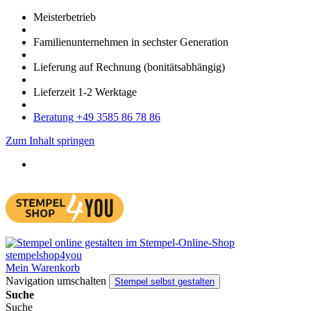
Meister­betrieb
Familien­unter­nehmen in sechster Gene­ration
Lieferung auf Rech­nung
(bonitätsabhängig)
Liefer­zeit
1-2
Werk­tage
Bera­tung +49 3585 86 78 86
Zum Inhalt springen
Mein Warenkorb
Navigation umschalten
Stempel selbst gestalten
Suche
Suche