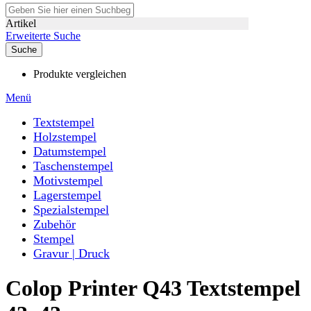
Artikel
Erweiterte Suche
Suche
Produkte vergleichen
Menü
Textstempel
Holzstempel
Datumstempel
Taschenstempel
Motivstempel
Lagerstempel
Spezialstempel
Zubehör
Stempel
Gravur | Druck
Colop Printer Q43 Textstempel