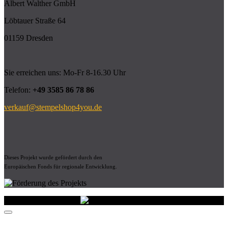
Albert Walther GmbH
Löbtauer Straße 64
01159 Dresden
Sie erreichen uns: Mo-Fr 8-16.30 Uhr
Telefon:
+49 3585 86 78 86
verkauf@stempelshop4you.de
Dieses Projekt wurde gefördert durch den
Europäischen Fonds für regionale Entwicklung.