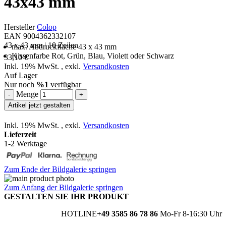
43x43 mm
Hersteller
Colop
EAN 9004362332107
43 x 43 mm | 10 Zeilen
max. Abdruckfläche 43 x 43 mm
Kissenfarbe Rot, Grün, Blau, Violett oder Schwarz
33,10 €
Inkl. 19% MwSt.
,
exkl.
Versandkosten
Auf Lager
Nur noch
%1
verfügbar
Menge
-
+
Artikel jetzt gestalten
Inkl. 19% MwSt.
,
exkl.
Versandkosten
Lieferzeit
1-2 Werktage
Zum Ende der Bildgalerie springen
Zum Anfang der Bildgalerie springen
GESTALTEN SIE IHR PRODUKT
HOTLINE
+49 3585 86 78 86
Mo-Fr 8-16:30 Uhr